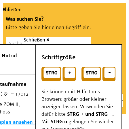
Schließen
Was suchen Sie?
Bitte geben Sie hier einen Begriff ein:
Schließen
Suche
Presse
Kontakt
Aa
Notfall
 Notruf
Schriftgröße
Menü
Suchen
Patienten & Besucher
oder
Kliniken/Institute/Zentren
Wählen Sie ein Thema für Ihren Schnelleinstieg
otaufnahme
Als Patient am UKD
Sie können mit Hilfe Ihres
) 81 – 17012
Beratung und Unterstützung
Browsers größer oder kleiner
 ZOM II,
Veranstaltungen
anzeigen lassen. Verwenden Sie
choss
Kommunikation im Medizinwesen (KIM)
dafür bitte
STRG + und STRG -.
Notfall
Mit
STRG o
gelangen Sie wieder
eplan ansehen
Forschung & Lehre