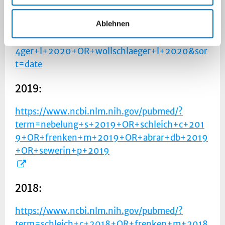
term=nebelung+s+2020+OR+schleich+c+202
Ablehnen
0+OR+frenken+m+2020+OR+abrar+db+202
0+OR+sewerin+p+2020+OR+wollschl%C3%A
4ger+l+2020+OR+wollschlaeger+l+2020&sor
t=date
2019:
https://www.ncbi.nlm.nih.gov/pubmed/?
term=nebelung+s+2019+OR+schleich+c+201
9+OR+frenken+m+2019+OR+abrar+db+2019
+OR+sewerin+p+2019
2018:
https://www.ncbi.nlm.nih.gov/pubmed/?
term=schleich+c+2018+OR+frenken+m+2018