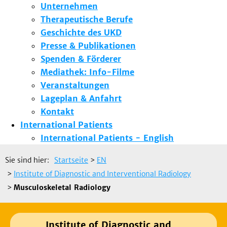
Unternehmen
Therapeutische Berufe
Geschichte des UKD
Presse & Publikationen
Spenden & Förderer
Mediathek: Info-Filme
Veranstaltungen
Lageplan & Anfahrt
Kontakt
International Patients
International Patients - English
Sie sind hier:
Startseite
>
EN
>
Institute of Diagnostic and Interventional Radiology
>
Musculoskeletal Radiology
Institute of Diagnostic and