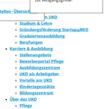
zur Ausgangsgröße.
Medizinische Fakultät
Die Institute des UKD
stellen-Übersicht
Forschung am UKD
Studium & Lehre
Gründungsförderung Startup4MED
Graduiertenausbildung
Berufungen
Karriere & Ausbildung
Stellenangebote
Bewerberportal Pflege
Ausbildungszentrum
UKD als Arbeitgeber
Vorteile am UKD
Kindertagesstätte
Bildungszentrum
Über das UKD
Pflege