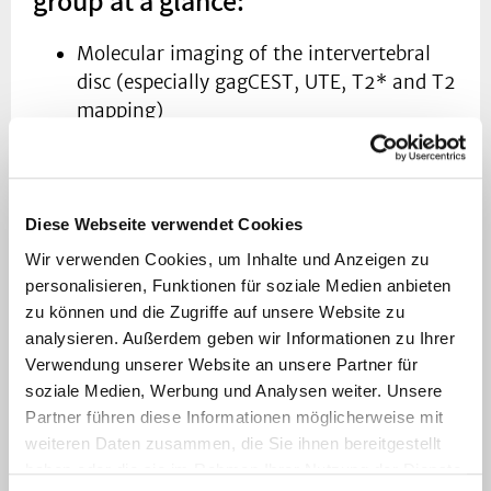
group at a glance:
Molecular imaging of the intervertebral
disc (especially gagCEST, UTE, T2* and T2
mapping)
Molecular imaging of peripheral joints in
degenerative, inflammatory and post-
traumatic conditions (especially sodium
imaging, uMT CEST, DWI, T2* with
Diese Webseite verwendet Cookies
quantitative susceptibility mapping, DESS)
Wir verwenden Cookies, um Inhalte und Anzeigen zu
Imaging of rheumatic diseases (especially
personalisieren, Funktionen für soziale Medien anbieten
morphological techniques [STIR, T1w pre-
zu können und die Zugriffe auf unsere Website zu
and post-KM, T2w and functional
analysieren. Außerdem geben wir Informationen zu Ihrer
Verwendung unserer Website an unsere Partner für
techniques DWI, perfusion imaging, T2*
soziale Medien, Werbung und Analysen weiter. Unsere
mapping and molecular techniques such
Partner führen diese Informationen möglicherweise mit
as gagCEST) – completed and ongoing
weiteren Daten zusammen, die Sie ihnen bereitgestellt
studies include CAR-ERA, Arthromark I
haben oder die sie im Rahmen Ihrer Nutzung der Dienste
and II, ADAM, CALIRA, CALIPSO, CALIRA