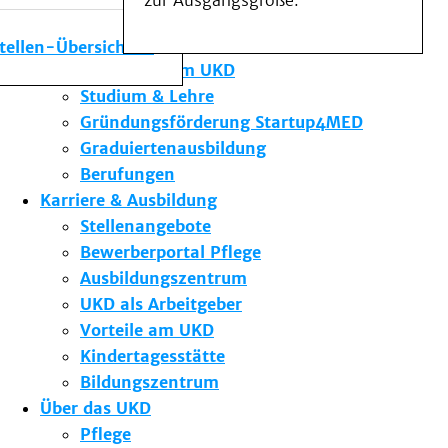
zur Ausgangsgröße.
Medizinische Fakultät
Die Institute des UKD
stellen-Übersicht
Forschung am UKD
Studium & Lehre
Gründungsförderung Startup4MED
Graduiertenausbildung
Berufungen
Karriere & Ausbildung
Stellenangebote
Bewerberportal Pflege
Ausbildungszentrum
UKD als Arbeitgeber
Vorteile am UKD
Kindertagesstätte
Bildungszentrum
Über das UKD
Pflege