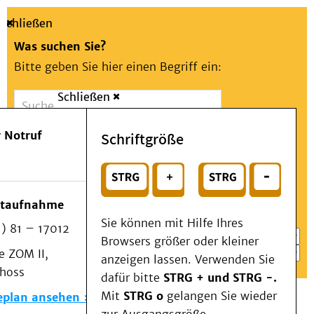
Schließen
Was suchen Sie?
Bitte geben Sie hier einen Begriff ein:
Schließen
Suche
Presse
Kontakt
Aa
Notfall
 Notruf
Schriftgröße
Menü
Suchen
Patienten & Besucher
oder
Kliniken/Institute/Zentren
Wählen Sie ein Thema für Ihren Schnelleinstieg
otaufnahme
Als Patient am UKD
Sie können mit Hilfe Ihres
) 81 – 17012
Beratung und Unterstützung
Browsers größer oder kleiner
 ZOM II,
Veranstaltungen
anzeigen lassen. Verwenden Sie
choss
Kommunikation im Medizinwesen (KIM)
dafür bitte
STRG + und STRG -.
Notfall
Mit
STRG o
gelangen Sie wieder
eplan ansehen
Forschung & Lehre