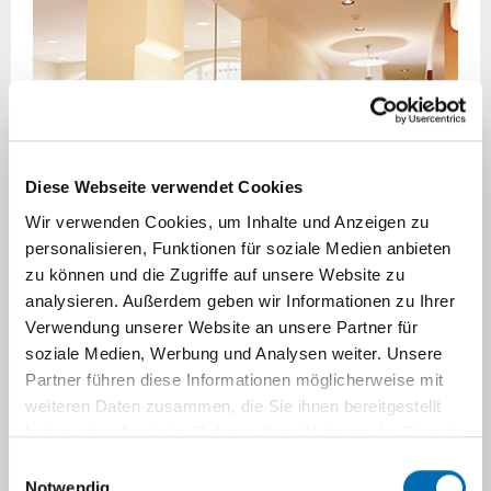
Diese Webseite verwendet Cookies
Wir verwenden Cookies, um Inhalte und Anzeigen zu
personalisieren, Funktionen für soziale Medien anbieten
Als Patient am UKD
zu können und die Zugriffe auf unsere Website zu
analysieren. Außerdem geben wir Informationen zu Ihrer
Um Sie vorab über Ihren stationären
Verwendung unserer Website an unsere Partner für
Aufenthalt oder Ihre ambulante
soziale Medien, Werbung und Analysen weiter. Unsere
Behandlung zu informieren, haben wir die
Partner führen diese Informationen möglicherweise mit
wichtigsten Informationen für Sie
weiteren Daten zusammen, die Sie ihnen bereitgestellt
zusammengestellt.
haben oder die sie im Rahmen Ihrer Nutzung der Dienste
gesammelt haben.
Einwilligungsauswahl
Notwendig