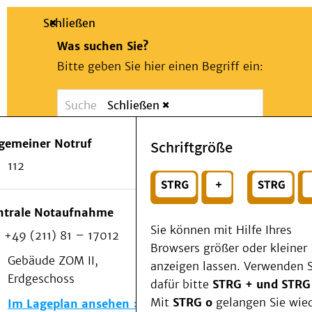
Schließen
Was suchen Sie?
Bitte geben Sie hier einen Begriff ein:
Schließen
Suche
Presse
Kontakt
Notfall
lgemeiner Notruf
Schriftgröße
Suchen
Patienten & Besucher
112
Kliniken/Institute/Zentren
oder
Als Patient am UKD
Beratung und Unterstützung
Wählen Sie ein Thema für Ihren Schnelleinstie
ntrale Notaufnahme
Veranstaltungen
Sie können mit Hilfe Ihres
+49 (211) 81 – 17012
Kommunikation im Medizinwesen (KIM)
Browsers größer oder kleiner
Notfall
Gebäude ZOM II,
anzeigen lassen. Verwenden S
Forschung & Lehre
Erdgeschoss
dafür bitte
STRG + und STRG
Medizinische Fakultät
Mit
STRG o
gelangen Sie wie
Im Lageplan ansehen
Die Institute des UKD