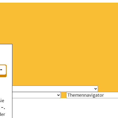
Aa
Menü
g
ie
 -.
der