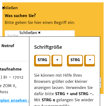
Schließen
Was suchen Sie?
Bitte geben Sie hier einen Begriff ein:
Schließen
Suche
Presse
Kontakt
Aa
Notfall
 Notruf
Schriftgröße
Menü
Suchen
Patienten & Besucher
oder
Kliniken/Institute/Zentren
Wählen Sie ein Thema für Ihren Schnelleinstieg
otaufnahme
Als Patient am UKD
Sie können mit Hilfe Ihres
) 81 – 17012
Beratung und Unterstützung
Browsers größer oder kleiner
 ZOM II,
Veranstaltungen
anzeigen lassen. Verwenden Sie
choss
Kommunikation im Medizinwesen (KIM)
dafür bitte
STRG + und STRG -.
Notfall
Mit
STRG o
gelangen Sie wieder
eplan ansehen
Forschung & Lehre