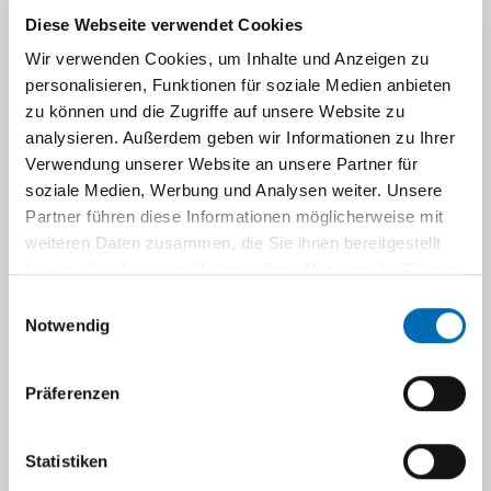
Universitätsmedizin Düsseldorf aus.
Diese Webseite verwendet Cookies
Dabei werden Gründungen als ein
Wir verwenden Cookies, um Inhalte und Anzeigen zu
wesentlicher Bestandteil des
personalisieren, Funktionen für soziale Medien anbieten
Forschungstransfers und der
zu können und die Zugriffe auf unsere Website zu
Translation begriffen und gezielt
analysieren. Außerdem geben wir Informationen zu Ihrer
gefördert, um wissenschaftliche
Verwendung unserer Website an unsere Partner für
Erkenntnisse zur praktischen
soziale Medien, Werbung und Analysen weiter. Unsere
Anwendung zu führen.
Partner führen diese Informationen möglicherweise mit
weiteren Daten zusammen, die Sie ihnen bereitgestellt
Zentrale Anlaufstelle für alle Fragen und
haben oder die sie im Rahmen Ihrer Nutzung der Dienste
Anliegen rund um das Thema Gründung in
gesammelt haben.
Einwilligungsauswahl
der Universitätsmedizin ist das Team von
Notwendig
Startup4MED. Die erfahrenen
Gründungscoaches beraten und
Präferenzen
unterstützen alle Interessierten rund um
das Thema Gründung. Das Angebot reicht
von Startup-Veranstaltungen über das
Statistiken
Erstgespräch bei einer Geschäftsidee bis