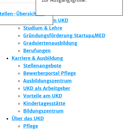
zur Ausgangsgröße.
Medizinische Fakultät
Die Institute des UKD
stellen-Übersicht
Forschung am UKD
Studium & Lehre
Gründungsförderung Startup4MED
Graduiertenausbildung
Berufungen
Karriere & Ausbildung
Stellenangebote
Bewerberportal Pflege
Ausbildungszentrum
UKD als Arbeitgeber
Vorteile am UKD
Kindertagesstätte
Bildungszentrum
Über das UKD
Pflege