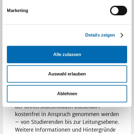
hin zu individuellem Coaching. So werden
Marketing
eine sichtbare Gründungskultur und ein
fruchtbares Umfeld für innovative
Startups aus den Bereichen Medizin,
Details zeigen
Medizintechnik, Digital Health sowie Life
& Health gefördert. Über ein breites
regionales Netzwerk bestehen zudem
Alle zulassen
umfangreiche Kontakte zu wichtigen
Akteuren der Startup-Branche, die bei
Auswahl erlauben
Bedarf in die Beratung einbezogen
werden.
Ablehnen
Das Angebot kann von allen Mitgliedern
der Universitätsmedizin Düsseldorf
kostenfrei in Anspruch genommen werden
– von Studierenden bis zur Leitungsebene.
Weitere Informationen und Hintergründe