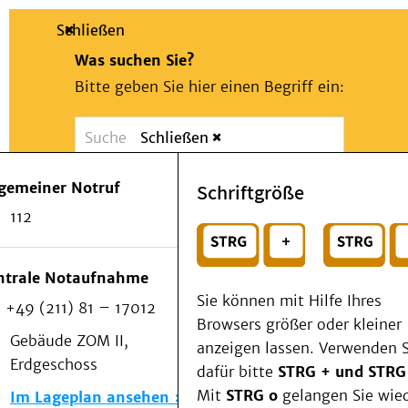
Schließen
Was suchen Sie?
Bitte geben Sie hier einen Begriff ein:
Schließen
Suche
Presse
Kontakt
Notfall
lgemeiner Notruf
Schriftgröße
Suchen
Patienten & Besucher
112
Kliniken/Institute/Zentren
oder
Als Patient am UKD
Beratung und Unterstützung
Wählen Sie ein Thema für Ihren Schnelleinstie
ntrale Notaufnahme
Veranstaltungen
Sie können mit Hilfe Ihres
+49 (211) 81 – 17012
Kommunikation im Medizinwesen (KIM)
Browsers größer oder kleiner
Notfall
Gebäude ZOM II,
anzeigen lassen. Verwenden S
Forschung & Lehre
Erdgeschoss
dafür bitte
STRG + und STRG
Medizinische Fakultät
Mit
STRG o
gelangen Sie wie
Im Lageplan ansehen
Die Institute des UKD