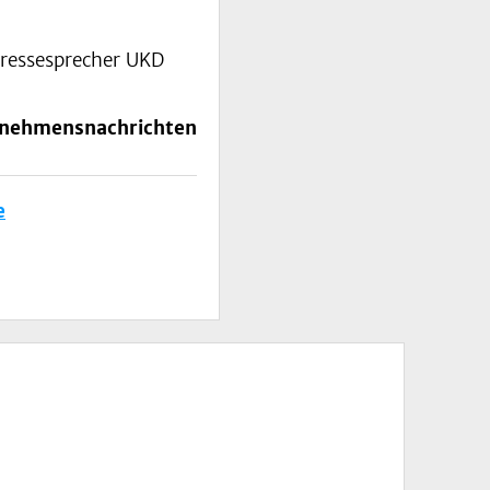
ressesprecher UKD
rnehmensnachrichten
e