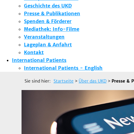
Geschichte des UKD
Presse & Publikationen
Spenden & Förderer
Mediathek: Info-Filme
Veranstaltungen
Lageplan & Anfahrt
Kontakt
International Patients
International Patients - English
Sie sind hier:
Startseite
>
Über das UKD
>
Presse & P