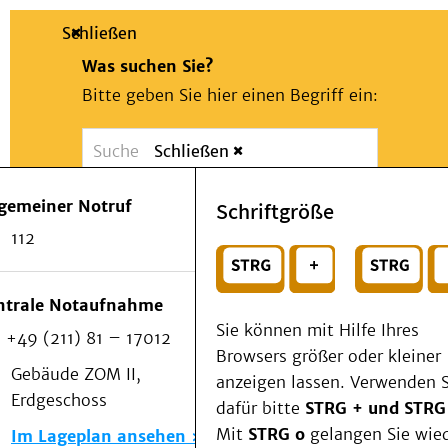
Schließen
Was suchen Sie?
Bitte geben Sie hier einen Begriff ein:
Schließen
Suche
Presse
Kontakt
Notfall
lgemeiner Notruf
Schriftgröße
Suchen
Patienten & Besucher
112
Kliniken/Institute/Zentren
oder
Als Patient am UKD
Beratung und Unterstützung
Wählen Sie ein Thema für Ihren Schnelleinstie
ntrale Notaufnahme
Veranstaltungen
Sie können mit Hilfe Ihres
+49 (211) 81 – 17012
Kommunikation im Medizinwesen (KIM)
Browsers größer oder kleiner
Notfall
Gebäude ZOM II,
anzeigen lassen. Verwenden S
Forschung & Lehre
Erdgeschoss
dafür bitte
STRG + und STRG
Medizinische Fakultät
Mit
STRG o
gelangen Sie wie
Im Lageplan ansehen
Die Institute des UKD