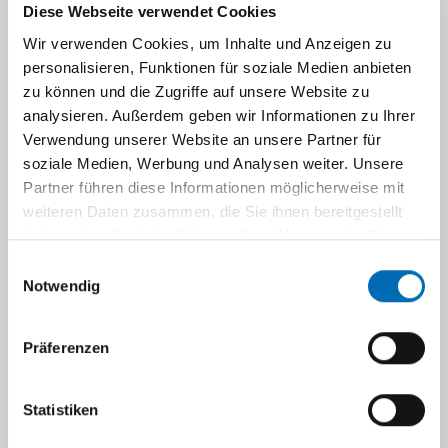
Zentrale Notaufnahme, Information für
Diese Webseite verwendet Cookies
Rettungsdienste
Wir verwenden Cookies, um Inhalte und Anzeigen zu
personalisieren, Funktionen für soziale Medien anbieten
www.uniklinik-duesseldorf.de/patienten-
zu können und die Zugriffe auf unsere Website zu
besucher/klinikeninstitutezentren/zentrale-
analysieren. Außerdem geben wir Informationen zu Ihrer
notaufnahme/informationen-fuer-
Verwendung unserer Website an unsere Partner für
rettungsdienste/
soziale Medien, Werbung und Analysen weiter. Unsere
© Dian Elvina - Fotolia.com
Partner führen diese Informationen möglicherweise mit
weiteren Daten zusammen, die Sie ihnen bereitgestellt
Ihre Vorbereitung: Checkliste für den
haben oder die sie im Rahmen Ihrer Nutzung der Dienste
Aufenthalt am UKD
gesammelt haben.
Einwilligungsauswahl
Notwendig
www.uniklinik-duesseldorf.de/patienten-
besucher/als-patient-am-ukd/ihre-
Präferenzen
vorbereitung-checkliste-fuer-den-aufenthalt/
© telmanbagirov- Fotolia.com
Statistiken
Für werdende Mütter