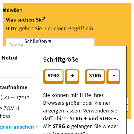
Schließen
Was suchen Sie?
Bitte geben Sie hier einen Begriff ein:
Schließen
Suche
Presse
Kontakt
Aa
Notfall
 Notruf
Schriftgröße
Menü
Suchen
Patienten & Besucher
oder
Kliniken/Institute/Zentren
Wählen Sie ein Thema für Ihren Schnelleinstieg
otaufnahme
Als Patient am UKD
Sie können mit Hilfe Ihres
) 81 – 17012
Beratung und Unterstützung
Browsers größer oder kleiner
 ZOM II,
Veranstaltungen
anzeigen lassen. Verwenden Sie
choss
Kommunikation im Medizinwesen (KIM)
dafür bitte
STRG + und STRG -.
Notfall
Mit
STRG o
gelangen Sie wieder
eplan ansehen
Forschung & Lehre