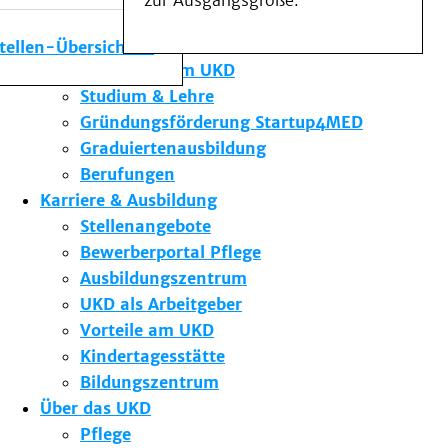
zur Ausgangsgröße.
Medizinische Fakultät
Die Institute des UKD
stellen-Übersicht
Forschung am UKD
Studium & Lehre
Gründungsförderung Startup4MED
Graduiertenausbildung
Berufungen
Karriere & Ausbildung
Stellenangebote
Bewerberportal Pflege
Ausbildungszentrum
UKD als Arbeitgeber
Vorteile am UKD
Kindertagesstätte
Bildungszentrum
Über das UKD
Pflege