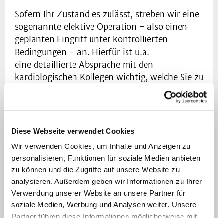
Sofern Ihr Zustand es zulässt, streben wir eine
sogenannte elektive Operation - also einen
geplanten Eingriff unter kontrollierten
Bedingungen - an. Hierfür ist u.a.
eine detaillierte Absprache mit den
kardiologischen Kollegen wichtig, welche Sie zu
uns überwiesen haben.
Sollte für Sie bis zur Aufnahme in unserer
Klinik eine Wartezeit entstehen, so bitten wir
Diese Webseite verwendet Cookies
dies zu entschuldigen. Einerseis sollte Ihr
Wir verwenden Cookies, um Inhalte und Anzeigen zu
Eingriff gut vorbereitet sein, so dass Sie nach
personalisieren, Funktionen für soziale Medien anbieten
Aufnahme zügig operiert werden können.
zu können und die Zugriffe auf unsere Website zu
Andererseits können Notfälle, die in der
analysieren. Außerdem geben wir Informationen zu Ihrer
Herzchirurgie häufig vorkommen, zu einer
Verwendung unserer Website an unsere Partner für
Verschiebung der planbaren Operationen
soziale Medien, Werbung und Analysen weiter. Unsere
führen.
Partner führen diese Informationen möglicherweise mit