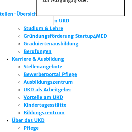
zur Ausgangsgröße.
Medizinische Fakultät
Die Institute des UKD
stellen-Übersicht
Forschung am UKD
Studium & Lehre
Gründungsförderung Startup4MED
Graduiertenausbildung
Berufungen
Karriere & Ausbildung
Stellenangebote
Bewerberportal Pflege
Ausbildungszentrum
UKD als Arbeitgeber
Vorteile am UKD
Kindertagesstätte
Bildungszentrum
Über das UKD
Pflege