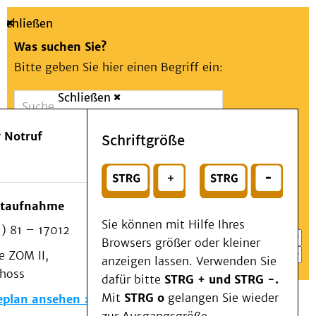
Schließen
Was suchen Sie?
Bitte geben Sie hier einen Begriff ein:
Schließen
Suche
Presse
Kontakt
Aa
Notfall
 Notruf
Schriftgröße
Menü
Suchen
Patienten & Besucher
oder
Kliniken/Institute/Zentren
Wählen Sie ein Thema für Ihren Schnelleinstieg
otaufnahme
Als Patient am UKD
Sie können mit Hilfe Ihres
) 81 – 17012
Beratung und Unterstützung
Browsers größer oder kleiner
 ZOM II,
Veranstaltungen
anzeigen lassen. Verwenden Sie
choss
Kommunikation im Medizinwesen (KIM)
dafür bitte
STRG + und STRG -.
Notfall
Mit
STRG o
gelangen Sie wieder
eplan ansehen
Forschung & Lehre