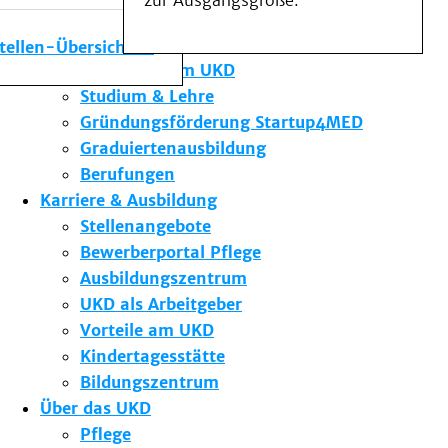
zur Ausgangsgröße.
Medizinische Fakultät
Die Institute des UKD
stellen-Übersicht
Forschung am UKD
Studium & Lehre
Gründungsförderung Startup4MED
Graduiertenausbildung
Berufungen
Karriere & Ausbildung
Stellenangebote
Bewerberportal Pflege
Ausbildungszentrum
UKD als Arbeitgeber
Vorteile am UKD
Kindertagesstätte
Bildungszentrum
Über das UKD
Pflege