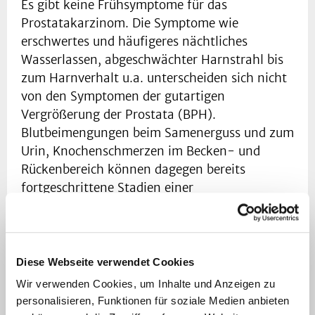
Es gibt keine Frühsymptome für das
Prostatakarzinom. Die Symptome wie
erschwertes und häufigeres nächtliches
Wasserlassen, abgeschwächter Harnstrahl bis
zum Harnverhalt u.a. unterscheiden sich nicht
von den Symptomen der gutartigen
Vergrößerung der Prostata (BPH).
Blutbeimengungen beim Samenerguss und zum
Urin, Knochenschmerzen im Becken- und
Rückenbereich können dagegen bereits
fortgeschrittene Stadien einer
Prostatakarzinomerkrankung darstellen. Daher
empfehlen wir ab dem 45. Lebensjahr eine
jährliche PSA-Kontrolle und eine rektale
Untersuchung der Prostata.
Diese Webseite verwendet Cookies
Wir verwenden Cookies, um Inhalte und Anzeigen zu
Behandlung des Prostatakarzinoms
personalisieren, Funktionen für soziale Medien anbieten