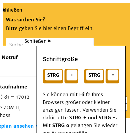
Schließen
Was suchen Sie?
Bitte geben Sie hier einen Begriff ein:
Schließen
Suche
Presse
Kontakt
Aa
Notfall
 Notruf
Schriftgröße
Menü
Suchen
Patienten & Besucher
oder
Kliniken/Institute/Zentren
Wählen Sie ein Thema für Ihren Schnelleinstieg
otaufnahme
Als Patient am UKD
Sie können mit Hilfe Ihres
) 81 – 17012
Beratung und Unterstützung
Browsers größer oder kleiner
 ZOM II,
Veranstaltungen
anzeigen lassen. Verwenden Sie
choss
Kommunikation im Medizinwesen (KIM)
dafür bitte
STRG + und STRG -.
Notfall
Mit
STRG o
gelangen Sie wieder
eplan ansehen
Forschung & Lehre