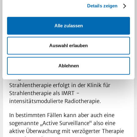
betracht. Das bedeutet, dass eine Behandlung
Details zeigen
mit dem Ziel der vollständigen Heilungvom
Prostatakrebs durchgeführt wird.
Alle zulassen
Heilende Therapieverfahren sind
die Operation und die Strahlentherapie.
Auswahl erlauben
Bei der Operation, die bei uns als minimal-
invasive Schlüssellochoperation mit oder ohne
Ablehnen
Roboterunterstützung durchgeführt wird, wird
die gesamte Prostata entfernt. Die
Strahlentherapie erfolgt in der Klinik für
Strahlentherapie als IMRT -
intensitätsmodulierte Radiotherapie.
In bestimmten Fällen kann aber auch eine
sogenannte „Active Surveillance“ also eine
aktive Überwachung mit verzögerter Therapie