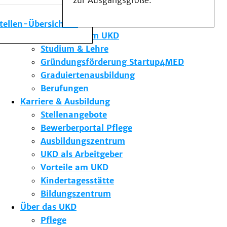
zur Ausgangsgröße.
Medizinische Fakultät
Die Institute des UKD
stellen-Übersicht
Forschung am UKD
Studium & Lehre
Gründungsförderung Startup4MED
Graduiertenausbildung
Berufungen
Karriere & Ausbildung
Stellenangebote
Bewerberportal Pflege
Ausbildungszentrum
UKD als Arbeitgeber
Vorteile am UKD
Kindertagesstätte
Bildungszentrum
Über das UKD
Pflege