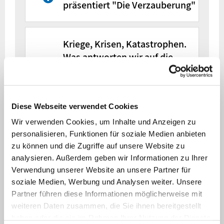
präsentiert "Die Verzauberung"
Kriege, Krisen, Katastrophen.
Was antworten wir auf die
Datum
Veranstaltung
Sorgen unserer Patient*innen?
Und sind wir als
Heinrichs
(Haus-)Ärzt*innen selbst
Dorftheater
Diese Webseite verwendet Cookies
vorbereitet?
präsentiert
Wir verwenden Cookies, um Inhalte und Anzeigen zu
"Die
personalisieren, Funktionen für soziale Medien anbieten
Verzauberu
zu können und die Zugriffe auf unsere Website zu
Erstes Treffen der Initiative
19, 20, 25,
analysieren. Außerdem geben wir Informationen zu Ihrer
Klimawandel & Gesundheit am
Datum
Veranstaltung
26/07/2025
Ort:
Hörsaal 
Verwendung unserer Website an unsere Partner für
UKD
B, Gebäude
soziale Medien, Werbung und Analysen weiter. Unsere
13.55
Kriege, Krisen
Partner führen diese Informationen möglicherweise mit
weiteren Daten zusammen, die Sie ihnen bereitgestellt
Katastrophen
Spunk : Die „Echt oder Fake?“ -
Zeit:
10:00 U
haben oder die sie im Rahmen Ihrer Nutzung der Dienste
Was antwort