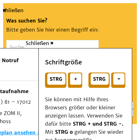
Schließen
Was suchen Sie?
Bitte geben Sie hier einen Begriff ein:
Schließen
Suche
Presse
Kontakt
Aa
Notfall
 Notruf
Schriftgröße
Menü
Suchen
Patienten & Besucher
oder
Kliniken/Institute/Zentren
Wählen Sie ein Thema für Ihren Schnelleinstieg
otaufnahme
Als Patient am UKD
Sie können mit Hilfe Ihres
) 81 – 17012
Beratung und Unterstützung
Browsers größer oder kleiner
 ZOM II,
Veranstaltungen
anzeigen lassen. Verwenden Sie
choss
Kommunikation im Medizinwesen (KIM)
dafür bitte
STRG + und STRG -.
Notfall
Mit
STRG o
gelangen Sie wieder
eplan ansehen
Forschung & Lehre