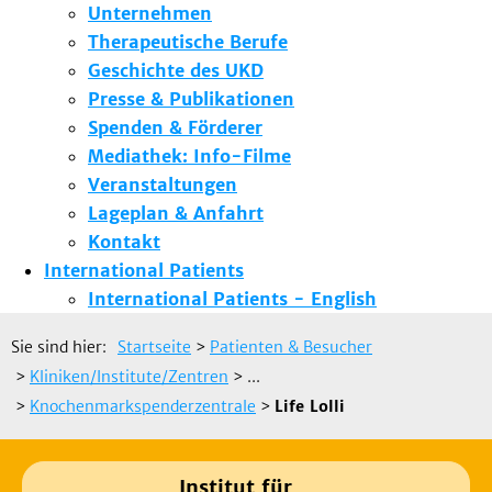
Unternehmen
Therapeutische Berufe
Geschichte des UKD
Presse & Publikationen
Spenden & Förderer
Mediathek: Info-Filme
Veranstaltungen
Lageplan & Anfahrt
Kontakt
International Patients
International Patients - English
Sie sind hier:
Startseite
>
Patienten & Besucher
>
Kliniken/Institute/Zentren
> ...
>
Knochenmarkspenderzentrale
>
Life Lolli
Institut für