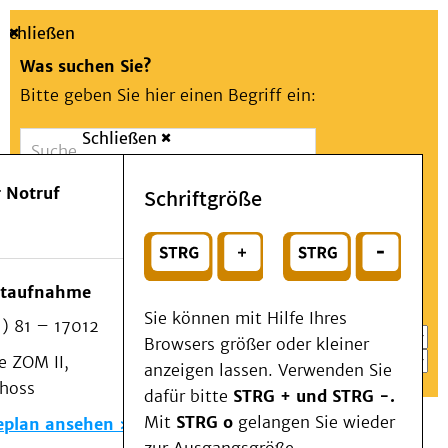
Schließen
Was suchen Sie?
Bitte geben Sie hier einen Begriff ein:
Schließen
Suche
Presse
Kontakt
Aa
Notfall
 Notruf
Schriftgröße
Menü
Suchen
Patienten & Besucher
oder
Kliniken/Institute/Zentren
Wählen Sie ein Thema für Ihren Schnelleinstieg
otaufnahme
Als Patient am UKD
Sie können mit Hilfe Ihres
) 81 – 17012
Beratung und Unterstützung
Browsers größer oder kleiner
 ZOM II,
Veranstaltungen
anzeigen lassen. Verwenden Sie
choss
Kommunikation im Medizinwesen (KIM)
dafür bitte
STRG + und STRG -.
Notfall
Mit
STRG o
gelangen Sie wieder
eplan ansehen
Forschung & Lehre