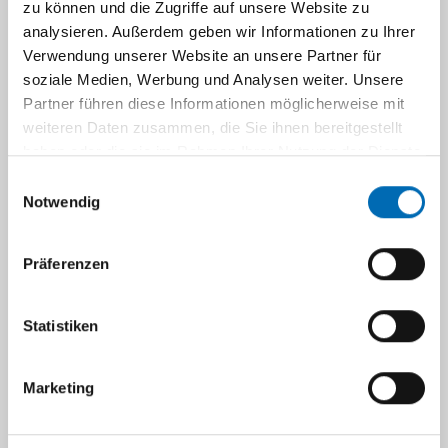
zu können und die Zugriffe auf unsere Website zu
analysieren. Außerdem geben wir Informationen zu Ihrer
Verwendung unserer Website an unsere Partner für
soziale Medien, Werbung und Analysen weiter. Unsere
Mit dem Life Lolli ist es ganz einfach zu
Partner führen diese Informationen möglicherweise mit
spenden: Zuerst den Lolli genießen, bis nur
weiteren Daten zusammen, die Sie ihnen bereitgestellt
noch das pure Wattestäbchen übrig ist. Für
haben oder die sie im Rahmen Ihrer Nutzung der Dienste
einen brauchbaren DNA-Test muss das
gesammelt haben.
Einwilligungsauswahl
Wattestäbchen ca. 30 Sekunden mit leichtem
Notwendig
Druck über die Wangeninnenseite gestreift
werden. Aus diesem Stäbchen werden dann
Präferenzen
Ihre Gewebemerkmale typisiert und Sie können
als potentieller Spender in unser Register
aufgenommen werden.
Statistiken
Alle weiteren Informationen finden Sie auf
Marketing
der
Life Lolli-Homepage
.