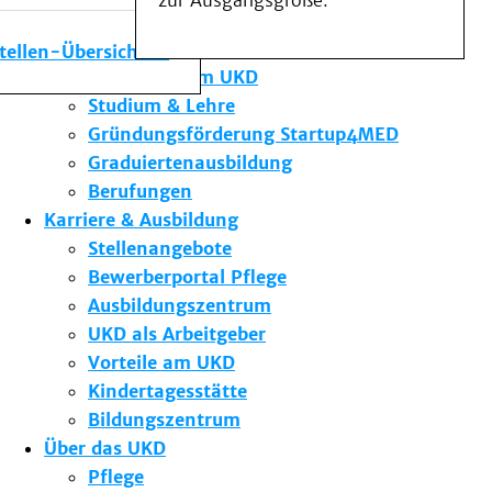
zur Ausgangsgröße.
Medizinische Fakultät
Die Institute des UKD
stellen-Übersicht
Forschung am UKD
Studium & Lehre
Gründungsförderung Startup4MED
Graduiertenausbildung
Berufungen
Karriere & Ausbildung
Stellenangebote
Bewerberportal Pflege
Ausbildungszentrum
UKD als Arbeitgeber
Vorteile am UKD
Kindertagesstätte
Bildungszentrum
Über das UKD
Pflege