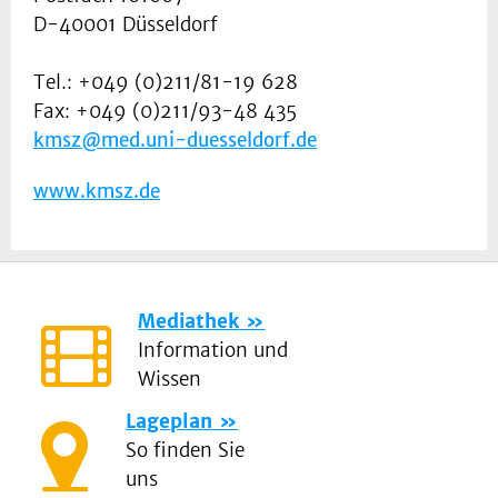
ausführlicher Erklärung
uns einfach an!
D-40001 Düsseldorf
beider Möglichkeiten,
welches Verfahren
Spendenkonto:
Tel.: +049 (0)211/81-19 628
durchgeführt werden darf.
Stammzellspende Rheinland
Fax: +049 (0)211/93-48 435
e.V.//STAR e.V.
kmsz@med.uni-duesseldorf.de
Stadtsparkasse Düsseldorf
IBAN DE04 3005 0110 1004
www.kmsz.de
8752 31
BIC DUSSDEDDXXX
Verwendungszweck:
"Typisierung"
Mediathek
Information und
Wissen
Lageplan
So finden Sie
uns