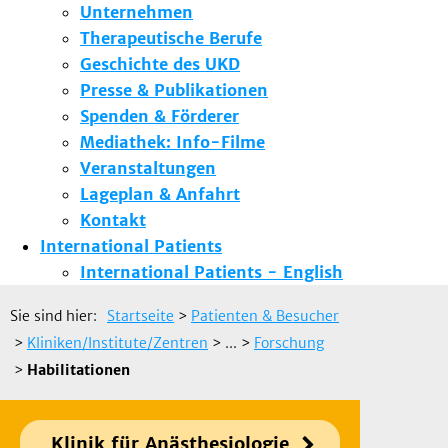
Unternehmen
Therapeutische Berufe
Geschichte des UKD
Presse & Publikationen
Spenden & Förderer
Mediathek: Info-Filme
Veranstaltungen
Lageplan & Anfahrt
Kontakt
International Patients
International Patients - English
Sie sind hier:
Startseite
>
Patienten & Besucher
>
Kliniken/Institute/Zentren
> ...
>
Forschung
>
Habilitationen
Klinik für Anästhesiologie