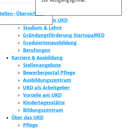
zur Ausgangsgröße.
Medizinische Fakultät
Die Institute des UKD
stellen-Übersicht
Forschung am UKD
Studium & Lehre
Gründungsförderung Startup4MED
Graduiertenausbildung
Berufungen
Karriere & Ausbildung
Stellenangebote
Bewerberportal Pflege
Ausbildungszentrum
UKD als Arbeitgeber
Vorteile am UKD
Kindertagesstätte
Bildungszentrum
Über das UKD
Pflege