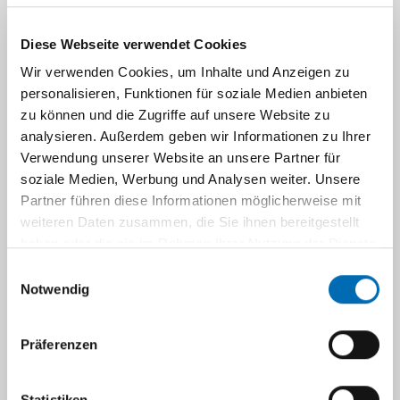
Spinale Mechanismen neuropathischer
Schmerzen.
Diese Webseite verwendet Cookies
2008
Wir verwenden Cookies, um Inhalte und Anzeigen zu
personalisieren, Funktionen für soziale Medien anbieten
Priv.-Doz. Dr. med. Beiderlinden, Martin
zu können und die Zugriffe auf unsere Website zu
Künstliche Atemwege beim kritisch kranken
analysieren. Außerdem geben wir Informationen zu Ihrer
Patienten.
Verwendung unserer Website an unsere Partner für
soziale Medien, Werbung und Analysen weiter. Unsere
2007
Partner führen diese Informationen möglicherweise mit
weiteren Daten zusammen, die Sie ihnen bereitgestellt
haben oder die sie im Rahmen Ihrer Nutzung der Dienste
Priv.-Doz. Dr. med. Stevens, Markus
gesammelt haben.
Neue klinische und experimentelle Aspekte der
Einwilligungsauswahl
Notwendig
Regionalanästhesie.
Priv.-Doz. Dr. med. Freynhagen, Rainer
Neuropathischer Schmerz: Klinische und
Präferenzen
experimentelle Untersuchungen.
Statistiken