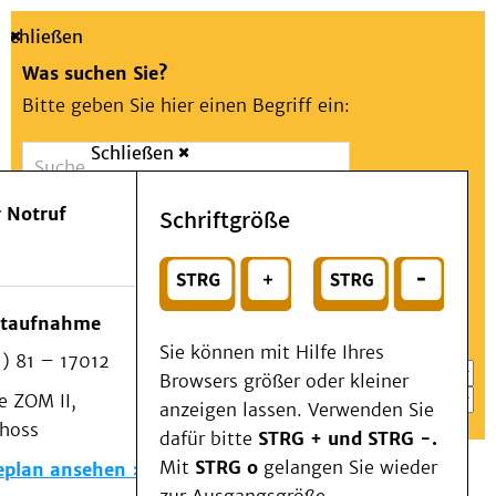
Schließen
Was suchen Sie?
Bitte geben Sie hier einen Begriff ein:
Schließen
Suche
Presse
Kontakt
Aa
Notfall
 Notruf
Schriftgröße
Menü
Suchen
Patienten & Besucher
oder
Kliniken/Institute/Zentren
Wählen Sie ein Thema für Ihren Schnelleinstieg
otaufnahme
Als Patient am UKD
Sie können mit Hilfe Ihres
) 81 – 17012
Beratung und Unterstützung
Browsers größer oder kleiner
 ZOM II,
Veranstaltungen
anzeigen lassen. Verwenden Sie
choss
Kommunikation im Medizinwesen (KIM)
dafür bitte
STRG + und STRG -.
Notfall
Mit
STRG o
gelangen Sie wieder
eplan ansehen
Forschung & Lehre