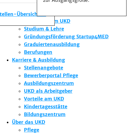
zur Ausgangsgröße.
Medizinische Fakultät
Die Institute des UKD
stellen-Übersicht
Forschung am UKD
Studium & Lehre
Gründungsförderung Startup4MED
Graduiertenausbildung
Berufungen
Karriere & Ausbildung
Stellenangebote
Bewerberportal Pflege
Ausbildungszentrum
UKD als Arbeitgeber
Vorteile am UKD
Kindertagesstätte
Bildungszentrum
Über das UKD
Pflege