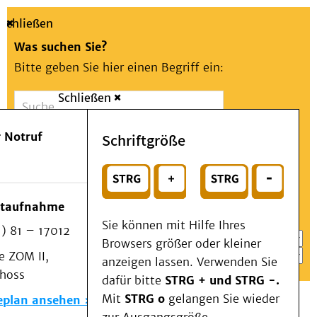
Schließen
Was suchen Sie?
Bitte geben Sie hier einen Begriff ein:
Schließen
Suche
Presse
Kontakt
Aa
Notfall
 Notruf
Schriftgröße
Menü
Suchen
Patienten & Besucher
oder
Kliniken/Institute/Zentren
Wählen Sie ein Thema für Ihren Schnelleinstieg
otaufnahme
Als Patient am UKD
Sie können mit Hilfe Ihres
) 81 – 17012
Beratung und Unterstützung
Browsers größer oder kleiner
 ZOM II,
Veranstaltungen
anzeigen lassen. Verwenden Sie
choss
Kommunikation im Medizinwesen (KIM)
dafür bitte
STRG + und STRG -.
Notfall
Mit
STRG o
gelangen Sie wieder
eplan ansehen
Forschung & Lehre