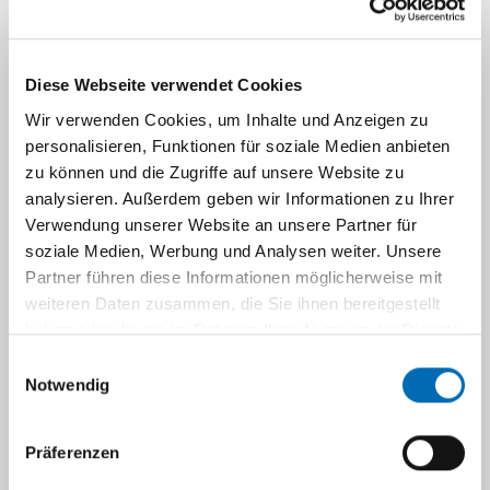
Diese sind sich in ihren räumlichen Strukturen
sehr ähnlich und binden beide dieselben
Kofaktoren – Glutathion und ein Eisen-
Diese Webseite verwendet Cookies
Schwefel-Zentrum. Trotzdem können sie, wie
Wir verwenden Cookies, um Inhalte und Anzeigen zu
fast alle Mitglieder der Glutaredoxine,
personalisieren, Funktionen für soziale Medien anbieten
entweder nur die eine, oder nur die andere der
zu können und die Zugriffe auf unsere Website zu
beiden sehr unterschiedlichen Funktionen
analysieren. Außerdem geben wir Informationen zu Ihrer
ausführen.
Verwendung unserer Website an unsere Partner für
soziale Medien, Werbung und Analysen weiter. Unsere
In einem aus Greifswald koordinierten Projekt
Partner führen diese Informationen möglicherweise mit
wurde unter Mitarbeit der Düsseldorfer
weiteren Daten zusammen, die Sie ihnen bereitgestellt
Arbeitsgruppe „Thiology“, gefördert durch die
haben oder die sie im Rahmen Ihrer Nutzung der Dienste
DFG-Schwerpunkte 1710 „Dynamics of Thiol-
gesammelt haben.
Einwilligungsauswahl
based Redox Switches in Cellular Physiology“
Notwendig
und 1927 „Iron-Sulfur for life“ wurde nun
gezeigt, dass eine aus fünf Aminosäuren
Präferenzen
bestehende Loop-Struktur nahe des aktiven
Zentrums die jeweilige Funktion festlegt. Durch