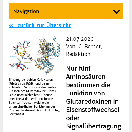
Navigation
zurück zur Übersicht
21.07.2020
Von: C. Berndt,
Redaktion
Nur fünf
Aminosäuren
Bindung der beiden Kofaktoren
bestimmen die
(Glutathion (GSH) und Eisen-
Schwefel-Zentrum) in den beiden
Funktion von
Klassen der Glutaredoxine (links).
Diese unterschiedliche Bindung
Glutaredoxinen in
beeinflusst die 3-dimensionale
Struktur (rechts), welche die
unterschiedlichen Funktionen der
Eisenstoffwechsel
Proteine bestimmt. Abb.: C.H. Lillig,
Greifswald
oder
Signalübertragung