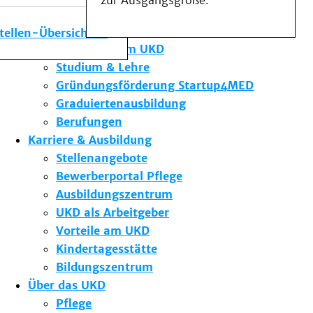
zur Ausgangsgröße.
Medizinische Fakultät
Die Institute des UKD
stellen-Übersicht
Forschung am UKD
Studium & Lehre
Gründungsförderung Startup4MED
Graduiertenausbildung
Berufungen
Karriere & Ausbildung
Stellenangebote
Bewerberportal Pflege
Ausbildungszentrum
UKD als Arbeitgeber
Vorteile am UKD
Kindertagesstätte
Bildungszentrum
Über das UKD
Pflege