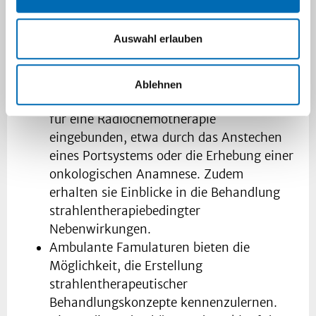
Stationäre Famulaturen ermöglichen
Auswahl erlauben
Einblicke in die stationäre Versorgung
radioonkologischer Patientinnen und
Patienten. Die Studierenden werden in die
Ablehnen
Patientenaufnahme und -vorbereitung
für eine Radiochemotherapie
eingebunden, etwa durch das Anstechen
eines Portsystems oder die Erhebung einer
onkologischen Anamnese. Zudem
erhalten sie Einblicke in die Behandlung
strahlentherapiebedingter
Nebenwirkungen.
Ambulante Famulaturen bieten die
Möglichkeit, die Erstellung
strahlentherapeutischer
Behandlungskonzepte kennenzulernen.