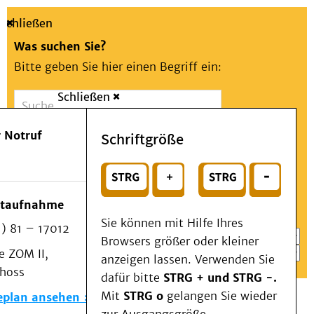
Schließen
Was suchen Sie?
Bitte geben Sie hier einen Begriff ein:
Schließen
Suche
Presse
Kontakt
Aa
Notfall
 Notruf
Schriftgröße
Menü
Suchen
Patienten & Besucher
oder
Kliniken/Institute/Zentren
Wählen Sie ein Thema für Ihren Schnelleinstieg
otaufnahme
Als Patient am UKD
Sie können mit Hilfe Ihres
) 81 – 17012
Beratung und Unterstützung
Browsers größer oder kleiner
 ZOM II,
Veranstaltungen
anzeigen lassen. Verwenden Sie
choss
Kommunikation im Medizinwesen (KIM)
dafür bitte
STRG + und STRG -.
Notfall
Mit
STRG o
gelangen Sie wieder
eplan ansehen
Forschung & Lehre