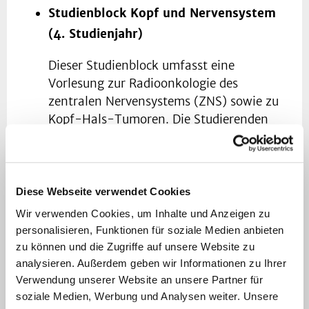
Studienblock Kopf und Nervensystem
(4. Studienjahr)
Dieser Studienblock umfasst eine
Vorlesung zur Radioonkologie des
zentralen Nervensystems (ZNS) sowie zu
Kopf-Hals-Tumoren. Die Studierenden
erhalten dabei eine Einführung in die
spezifischen diagnostischen und
therapeutischen Herausforderungen sowie
in die strahlentherapeutischen
Diese Webseite verwendet Cookies
Behandlungsoptionen dieser
Wir verwenden Cookies, um Inhalte und Anzeigen zu
Tumorentitäten.
personalisieren, Funktionen für soziale Medien anbieten
zu können und die Zugriffe auf unsere Website zu
Studienblock Onkologie (5.
analysieren. Außerdem geben wir Informationen zu Ihrer
Verwendung unserer Website an unsere Partner für
Studienjahr)
soziale Medien, Werbung und Analysen weiter. Unsere