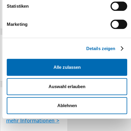
Häufig gestellte Fragen
Statistiken
mehr Informationen >
Marketing
Leistungsspektrum
Details zeigen
Unsere Leistungen für Sie
Alle zulassen
mehr Informationen >
Auswahl erlauben
Unser Team
Ablehnen
Lernen Sie uns kennen!
mehr Informationen >