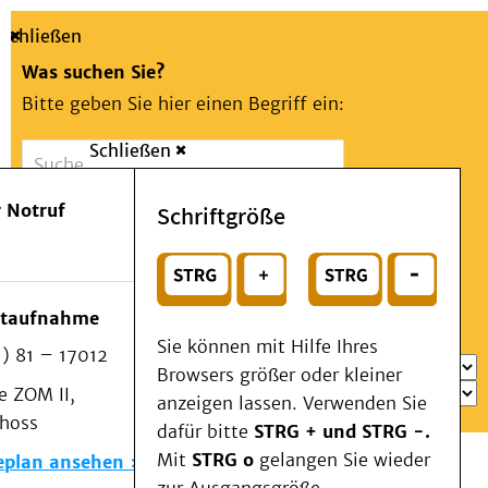
Schließen
Was suchen Sie?
Bitte geben Sie hier einen Begriff ein:
Schließen
Suche
Presse
Kontakt
Aa
Notfall
 Notruf
Schriftgröße
Menü
Suchen
Patienten & Besucher
oder
Kliniken/Institute/Zentren
Wählen Sie ein Thema für Ihren Schnelleinstieg
otaufnahme
Als Patient am UKD
Sie können mit Hilfe Ihres
) 81 – 17012
Beratung und Unterstützung
Browsers größer oder kleiner
 ZOM II,
Veranstaltungen
anzeigen lassen. Verwenden Sie
choss
Kommunikation im Medizinwesen (KIM)
dafür bitte
STRG + und STRG -.
Notfall
Mit
STRG o
gelangen Sie wieder
eplan ansehen
Forschung & Lehre