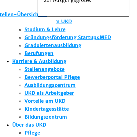
zur Ausgangsgröße.
Medizinische Fakultät
Die Institute des UKD
stellen-Übersicht
Forschung am UKD
Studium & Lehre
Gründungsförderung Startup4MED
Graduiertenausbildung
Berufungen
Karriere & Ausbildung
Stellenangebote
Bewerberportal Pflege
Ausbildungszentrum
UKD als Arbeitgeber
Vorteile am UKD
Kindertagesstätte
Bildungszentrum
Über das UKD
Pflege