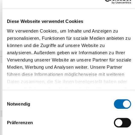
+49 (0)211-81-16318 (Sekretariat 2)
Diese Webseite verwendet Cookies
Wir verwenden Cookies, um Inhalte und Anzeigen zu
personalisieren, Funktionen für soziale Medien anbieten zu
können und die Zugriffe auf unsere Website zu
analysieren. Außerdem geben wir Informationen zu Ihrer
Verwendung unserer Website an unsere Partner für soziale
Medien, Werbung und Analysen weiter. Unsere Partner
führen diese Informationen möglicherweise mit weiteren
Kontakt + Terminvergabe
Daten zusammen, die Sie ihnen bereitgestellt haben oder
So erreichen Sie uns
die sie im Rahmen Ihrer Nutzung der Dienste gesammelt
haben.
mehr Informationen >
Einwilligungsauswahl
Notwendig
Präferenzen
Für Patient/innen