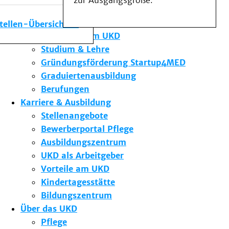
zur Ausgangsgröße.
Medizinische Fakultät
Die Institute des UKD
stellen-Übersicht
Forschung am UKD
Studium & Lehre
Gründungsförderung Startup4MED
Graduiertenausbildung
Berufungen
Karriere & Ausbildung
Stellenangebote
Bewerberportal Pflege
Ausbildungszentrum
UKD als Arbeitgeber
Vorteile am UKD
Kindertagesstätte
Bildungszentrum
Über das UKD
Pflege