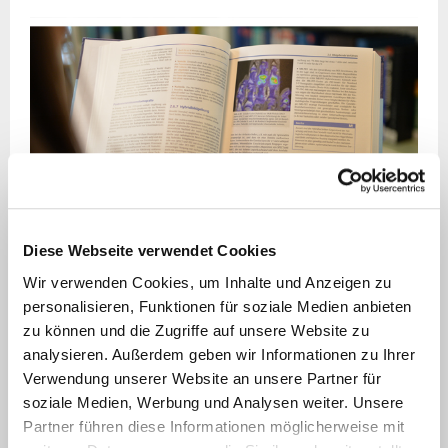
Diese Webseite verwendet Cookies
STUDIENBLOCK BEWEGUNGSAPPARAT
Wir verwenden Cookies, um Inhalte und Anzeigen zu
Der Studienblock "Bewegungsapparat" macht
personalisieren, Funktionen für soziale Medien anbieten
die angehende Ärztinnen und Ärzten mit den
zu können und die Zugriffe auf unsere Website zu
vielfältigen Krankheitsursachen und mit
analysieren. Außerdem geben wir Informationen zu Ihrer
Strategien für Prävention, Diagnostik,
Verwendung unserer Website an unsere Partner für
soziale Medien, Werbung und Analysen weiter. Unsere
Therapie und Rehabilitation vertraut. Da
Partner führen diese Informationen möglicherweise mit
interprofessionelle Zusammenarbeit hierbei