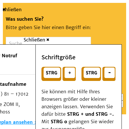
Schließen
Was suchen Sie?
Bitte geben Sie hier einen Begriff ein:
Schließen
Suche
Presse
Kontakt
Aa
Notfall
 Notruf
Schriftgröße
Menü
Suchen
Patienten & Besucher
oder
Kliniken/Institute/Zentren
Wählen Sie ein Thema für Ihren Schnelleinstieg
otaufnahme
Als Patient am UKD
Sie können mit Hilfe Ihres
) 81 – 17012
Beratung und Unterstützung
Browsers größer oder kleiner
 ZOM II,
Veranstaltungen
anzeigen lassen. Verwenden Sie
choss
Kommunikation im Medizinwesen (KIM)
dafür bitte
STRG + und STRG -.
Notfall
Mit
STRG o
gelangen Sie wieder
eplan ansehen
Forschung & Lehre