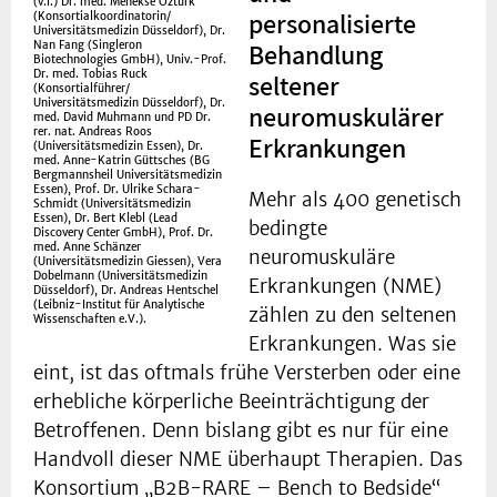
(v.l.) Dr. med. Menekse Öztürk
personalisierte
(Konsortialkoordinatorin/
Universitätsmedizin Düsseldorf), Dr.
Behandlung
Nan Fang (Singleron
Biotechnologies GmbH), Univ.-Prof.
Dr. med. Tobias Ruck
seltener
(Konsortialführer/
Universitätsmedizin Düsseldorf), Dr.
neuromuskulärer
med. David Muhmann und PD Dr.
rer. nat. Andreas Roos
Erkrankungen
(Universitätsmedizin Essen), Dr.
med. Anne-Katrin Güttsches (BG
Bergmannsheil Universitätsmedizin
Essen), Prof. Dr. Ulrike Schara-
Mehr als 400 genetisch
Schmidt (Universitätsmedizin
Essen), Dr. Bert Klebl (Lead
bedingte
Discovery Center GmbH), Prof. Dr.
med. Anne Schänzer
neuromuskuläre
(Universitätsmedizin Giessen), Vera
Dobelmann (Universitätsmedizin
Erkrankungen (NME)
Düsseldorf), Dr. Andreas Hentschel
(Leibniz-Institut für Analytische
zählen zu den seltenen
Wissenschaften e.V.).
Erkrankungen. Was sie
eint, ist das oftmals frühe Versterben oder eine
erhebliche körperliche Beeinträchtigung der
Betroffenen. Denn bislang gibt es nur für eine
Handvoll dieser NME überhaupt Therapien. Das
Konsortium „B2B-RARE – Bench to Bedside“