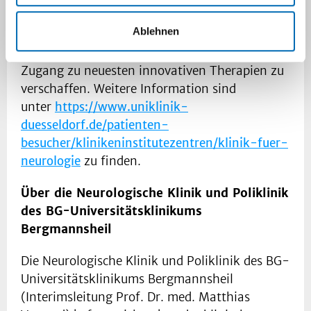
und neue Therapiemöglichkeiten entwickeln.
Ablehnen
Die intensive Einbindung in internationale
Studien gibt die Möglichkeit, Patient:innen
Zugang zu neuesten innovativen Therapien zu
verschaffen. Weitere Information sind
unter
https://www.uniklinik-
duesseldorf.de/patienten-
besucher/klinikeninstitutezentren/klinik-fuer-
neurologie
zu finden.
Über die Neurologische Klinik und Poliklinik
des BG-Universitätsklinikums
Bergmannsheil
Die Neurologische Klinik und Poliklinik des BG-
Universitätsklinikums Bergmannsheil
(Interimsleitung Prof. Dr. med. Matthias