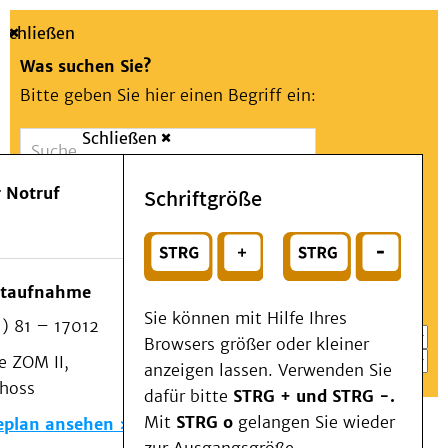
Schließen
Was suchen Sie?
Bitte geben Sie hier einen Begriff ein:
Schließen
Suche
Presse
Kontakt
Aa
Notfall
 Notruf
Schriftgröße
Menü
Suchen
Patienten & Besucher
oder
Kliniken/Institute/Zentren
Wählen Sie ein Thema für Ihren Schnelleinstieg
otaufnahme
Als Patient am UKD
Sie können mit Hilfe Ihres
) 81 – 17012
Beratung und Unterstützung
Browsers größer oder kleiner
 ZOM II,
Veranstaltungen
anzeigen lassen. Verwenden Sie
choss
Kommunikation im Medizinwesen (KIM)
dafür bitte
STRG + und STRG -.
Notfall
Mit
STRG o
gelangen Sie wieder
eplan ansehen
Forschung & Lehre