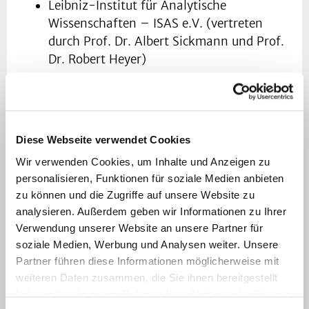
Leibniz-Institut für Analytische
Wissenschaften – ISAS e.V. (vertreten
durch Prof. Dr. Albert Sickmann und Prof.
Dr. Robert Heyer)
Lead Discovery Center GmbH (LDC),
Dortmund (vertreten durch Anne-Katrin
Klebl)
Diese Webseite verwendet Cookies
Singleron Biotechnologies GmbH, Köln
Wir verwenden Cookies, um Inhalte und Anzeigen zu
(vertreten durch Dr. Nan Fang und Petro
personalisieren, Funktionen für soziale Medien anbieten
Leka)
zu können und die Zugriffe auf unsere Website zu
analysieren. Außerdem geben wir Informationen zu Ihrer
Über die Klinik für Neurologie des
Verwendung unserer Website an unsere Partner für
Universitätsklinikums Düsseldorf
soziale Medien, Werbung und Analysen weiter. Unsere
Partner führen diese Informationen möglicherweise mit
In der Klinik für Neurologie des
weiteren Daten zusammen, die Sie ihnen bereitgestellt
Universitätsklinikums Düsseldorf
haben oder die sie im Rahmen Ihrer Nutzung der Dienste