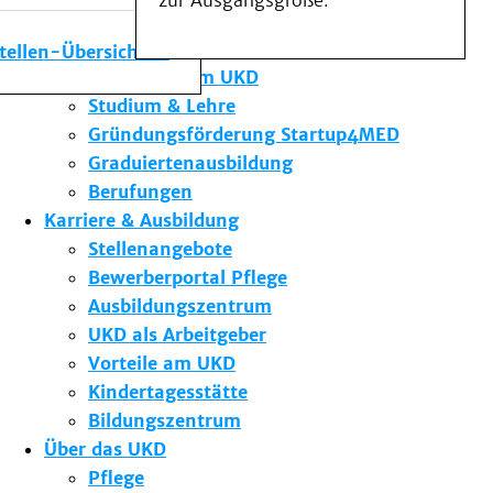
zur Ausgangsgröße.
Medizinische Fakultät
Die Institute des UKD
stellen-Übersicht
Forschung am UKD
Studium & Lehre
Gründungsförderung Startup4MED
Graduiertenausbildung
Berufungen
Karriere & Ausbildung
Stellenangebote
Bewerberportal Pflege
Ausbildungszentrum
UKD als Arbeitgeber
Vorteile am UKD
Kindertagesstätte
Bildungszentrum
Über das UKD
Pflege