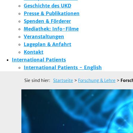
Geschichte des UKD
Presse & Publikationen
Spenden & Förderer
Mediathek: Info-Filme
Veranstaltungen
Lageplan & Anfahrt
Kontakt
International Patients
International Patients - English
Sie sind hier:
Startseite
>
Forschung & Lehre
>
Fors