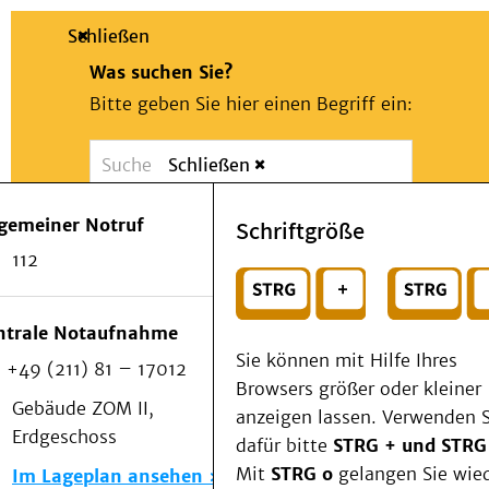
Schließen
Was suchen Sie?
Bitte geben Sie hier einen Begriff ein:
Schließen
Suche
Presse
Kontakt
Notfall
lgemeiner Notruf
Schriftgröße
Suchen
Patienten & Besucher
112
Kliniken/Institute/Zentren
oder
Als Patient am UKD
Beratung und Unterstützung
Wählen Sie ein Thema für Ihren Schnelleinstie
ntrale Notaufnahme
Veranstaltungen
Sie können mit Hilfe Ihres
+49 (211) 81 – 17012
Kommunikation im Medizinwesen (KIM)
Browsers größer oder kleiner
Notfall
Gebäude ZOM II,
anzeigen lassen. Verwenden S
Forschung & Lehre
Erdgeschoss
dafür bitte
STRG + und STRG
Medizinische Fakultät
Mit
STRG o
gelangen Sie wie
Im Lageplan ansehen
Die Institute des UKD