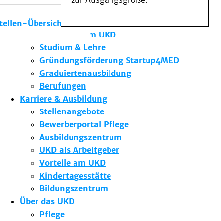
zur Ausgangsgröße.
Medizinische Fakultät
Die Institute des UKD
stellen-Übersicht
Forschung am UKD
Studium & Lehre
Gründungsförderung Startup4MED
Graduiertenausbildung
Berufungen
Karriere & Ausbildung
Stellenangebote
Bewerberportal Pflege
Ausbildungszentrum
UKD als Arbeitgeber
Vorteile am UKD
Kindertagesstätte
Bildungszentrum
Über das UKD
Pflege