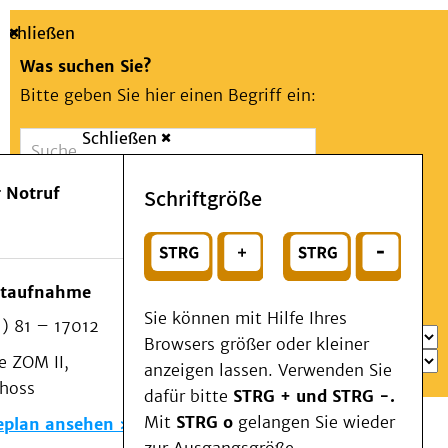
Schließen
Was suchen Sie?
Bitte geben Sie hier einen Begriff ein:
Schließen
Suche
Presse
Kontakt
Aa
Notfall
 Notruf
Schriftgröße
Menü
Suchen
Patienten & Besucher
oder
Kliniken/Institute/Zentren
Wählen Sie ein Thema für Ihren Schnelleinstieg
otaufnahme
Als Patient am UKD
Sie können mit Hilfe Ihres
) 81 – 17012
Beratung und Unterstützung
Browsers größer oder kleiner
 ZOM II,
Veranstaltungen
anzeigen lassen. Verwenden Sie
choss
Kommunikation im Medizinwesen (KIM)
dafür bitte
STRG + und STRG -.
Notfall
Mit
STRG o
gelangen Sie wieder
eplan ansehen
Forschung & Lehre