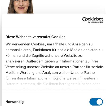
Diese Webseite verwendet Cookies
Wir verwenden Cookies, um Inhalte und Anzeigen zu
Anna Oesterling
personalisieren, Funktionen für soziale Medien anbieten zu
Leitung therapeutische Heilberufe
können und die Zugriffe auf unsere Website zu
analysieren. Außerdem geben wir Informationen zu Ihrer
Verwendung unserer Website an unsere Partner für soziale
Medien, Werbung und Analysen weiter. Unsere Partner
führen diese Informationen möglicherweise mit weiteren
anna.oesterling@med.uni-duesseldorf.de
Daten zusammen, die Sie ihnen bereitgestellt haben oder
die sie im Rahmen Ihrer Nutzung der Dienste gesammelt
+49 211 81-06237
haben.
Einwilligungsauswahl
Notwendig