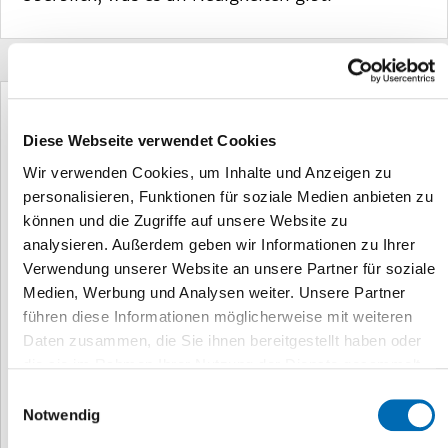
Diese Webseite verwendet Cookies
Wir verwenden Cookies, um Inhalte und Anzeigen zu
personalisieren, Funktionen für soziale Medien anbieten zu
können und die Zugriffe auf unsere Website zu
analysieren. Außerdem geben wir Informationen zu Ihrer
Verwendung unserer Website an unsere Partner für soziale
Lebenshilfe und Gesundheit
Medien, Werbung und Analysen weiter. Unsere Partner
führen diese Informationen möglicherweise mit weiteren
Daten zusammen, die Sie ihnen bereitgestellt haben oder
Fast-Track: Universitätsmedizin schneller
die sie im Rahmen Ihrer Nutzung der Dienste gesammelt
verfügbar
haben.
Einwilligungsauswahl
Notwendig
Um die Gesundheit der Beschäftigten zu fördern,