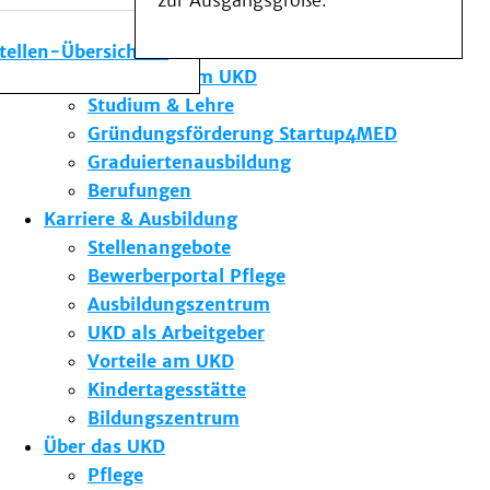
zur Ausgangsgröße.
Medizinische Fakultät
Die Institute des UKD
stellen-Übersicht
Forschung am UKD
Studium & Lehre
Gründungsförderung Startup4MED
Graduiertenausbildung
Berufungen
Karriere & Ausbildung
Stellenangebote
Bewerberportal Pflege
Ausbildungszentrum
UKD als Arbeitgeber
Vorteile am UKD
Kindertagesstätte
Bildungszentrum
Über das UKD
Pflege