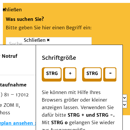
Schließen
Was suchen Sie?
Bitte geben Sie hier einen Begriff ein:
Schließen
Suche
Presse
Kontakt
Aa
Notfall
 Notruf
Schriftgröße
Menü
Suchen
Patienten & Besucher
oder
Kliniken/Institute/Zentren
Wählen Sie ein Thema für Ihren Schnelleinstieg
otaufnahme
Als Patient am UKD
Sie können mit Hilfe Ihres
) 81 – 17012
Beratung und Unterstützung
Browsers größer oder kleiner
 ZOM II,
Veranstaltungen
anzeigen lassen. Verwenden Sie
choss
Kommunikation im Medizinwesen (KIM)
dafür bitte
STRG + und STRG -.
Notfall
Mit
STRG o
gelangen Sie wieder
eplan ansehen
Forschung & Lehre