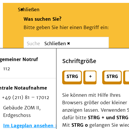
Schließen
Was suchen Sie?
Bitte geben Sie hier einen Begriff ein:
Schließen
Suche
Presse
Kontakt
Notfall
lgemeiner Notruf
Schriftgröße
Suchen
Patienten & Besucher
112
Kliniken/Institute/Zentren
oder
Als Patient am UKD
Beratung und Unterstützung
Wählen Sie ein Thema für Ihren Schnelleinstie
ntrale Notaufnahme
Veranstaltungen
Sie können mit Hilfe Ihres
+49 (211) 81 – 17012
Kommunikation im Medizinwesen (KIM)
Browsers größer oder kleiner
Notfall
Gebäude ZOM II,
anzeigen lassen. Verwenden S
Forschung & Lehre
Erdgeschoss
dafür bitte
STRG + und STRG
Medizinische Fakultät
Mit
STRG o
gelangen Sie wie
Im Lageplan ansehen
Die Institute des UKD