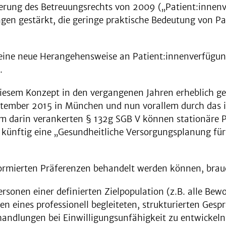
derung des Betreuungsrechts von 2009 („Patient:innenv
ngen gestärkt, die geringe praktische Bedeutung von P
eine neue Herangehensweise an Patient:innenverfügunge
n.
diesem Konzept in den vergangenen Jahren erheblich ge
ptember 2015 in München und nun vorallem durch das 
em darin verankerten § 132g SGB V können stationäre 
künftig eine „Gesundheitliche Versorgungsplanung für 
ormierten Präferenzen behandelt werden können, brau
ersonen einer definierten Zielpopulation (z.B. alle Be
 eines professionell begleiteten, strukturierten Gesp
handlungen bei Einwilligungsunfähigkeit zu entwickel