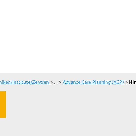
iniken/Institute/Zentren
> ...
>
Advance Care Planning (ACP)
>
Hi