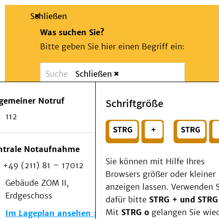
Schließen
Was suchen Sie?
Bitte geben Sie hier einen Begriff ein:
Schließen
Suche
Presse
Kontakt
Notfall
lgemeiner Notruf
Schriftgröße
Suchen
Patienten & Besucher
112
Kliniken/Institute/Zentren
oder
Als Patient am UKD
Beratung und Unterstützung
Wählen Sie ein Thema für Ihren Schnelleinstie
ntrale Notaufnahme
Veranstaltungen
Sie können mit Hilfe Ihres
+49 (211) 81 – 17012
Kommunikation im Medizinwesen (KIM)
Browsers größer oder kleiner
Notfall
Gebäude ZOM II,
anzeigen lassen. Verwenden S
Forschung & Lehre
Erdgeschoss
dafür bitte
STRG + und STRG
Medizinische Fakultät
Mit
STRG o
gelangen Sie wie
Im Lageplan ansehen
Die Institute des UKD