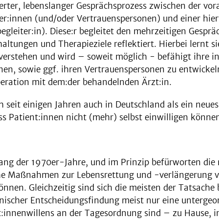
erter, lebenslanger Gesprächsprozess zwischen der vo
r:innen (und/oder Vertrauenspersonen) und einer hier
egleiter:in). Diese:r begleitet den mehrzeitigen Gesprä
ltungen und Therapieziele reflektiert. Hierbei lernt si
verstehen und wird – soweit möglich - befähigt ihre 
en, sowie ggf. ihren Vertrauenspersonen zu entwickeln
peration mit dem:der behandelnden Ärzt:in.
h seit einigen Jahren auch in Deutschland als ein neue
ss Patient:innen nicht (mehr) selbst einwilligen könne
fang der 1970er-Jahre, und im Prinzip befürworten die
he Maßnahmen zur Lebensrettung und -verlängerung 
nen. Gleichzeitig sind sich die meisten der Tatsache
inischer Entscheidungsfindung meist nur eine untergeor
:innenwillens an der Tagesordnung sind – zu Hause, in