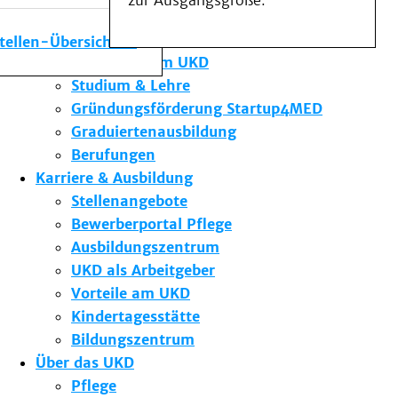
zur Ausgangsgröße.
Medizinische Fakultät
Die Institute des UKD
stellen-Übersicht
Forschung am UKD
Studium & Lehre
Gründungsförderung Startup4MED
Graduiertenausbildung
Berufungen
Karriere & Ausbildung
Stellenangebote
Bewerberportal Pflege
Ausbildungszentrum
UKD als Arbeitgeber
Vorteile am UKD
Kindertagesstätte
Bildungszentrum
Über das UKD
Pflege