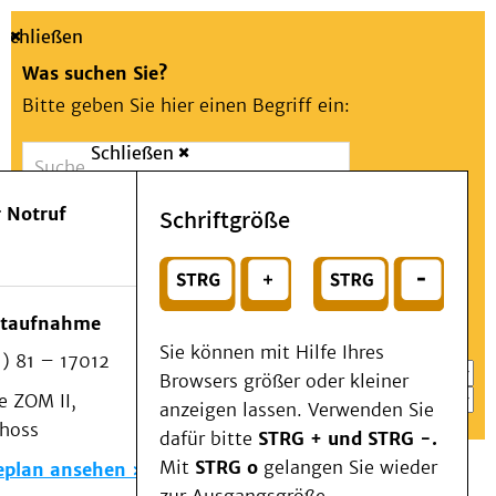
Schließen
Was suchen Sie?
Bitte geben Sie hier einen Begriff ein:
Schließen
Suche
Presse
Kontakt
Aa
Notfall
 Notruf
Schriftgröße
Menü
Suchen
Patienten & Besucher
oder
Kliniken/Institute/Zentren
Wählen Sie ein Thema für Ihren Schnelleinstieg
otaufnahme
Als Patient am UKD
Sie können mit Hilfe Ihres
) 81 – 17012
Beratung und Unterstützung
Browsers größer oder kleiner
 ZOM II,
Veranstaltungen
anzeigen lassen. Verwenden Sie
choss
Kommunikation im Medizinwesen (KIM)
dafür bitte
STRG + und STRG -.
Notfall
Mit
STRG o
gelangen Sie wieder
eplan ansehen
Forschung & Lehre