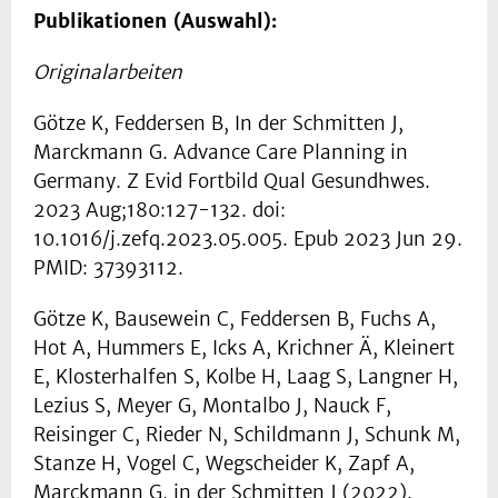
Publikationen (Auswahl):
Originalarbeiten
Götze K, Feddersen B, In der Schmitten J,
Marckmann G. Advance Care Planning in
Germany. Z Evid Fortbild Qual Gesundhwes.
2023 Aug;180:127-132. doi:
10.1016/j.zefq.2023.05.005. Epub 2023 Jun 29.
PMID: 37393112.
Götze K, Bausewein C, Feddersen B, Fuchs A,
Hot A, Hummers E, Icks A, Krichner Ä, Kleinert
E, Klosterhalfen S, Kolbe H, Laag S, Langner H,
Lezius S, Meyer G, Montalbo J, Nauck F,
Reisinger C, Rieder N, Schildmann J, Schunk M,
Stanze H, Vogel C, Wegscheider K, Zapf A,
Marckmann G, in der Schmitten J (2022).