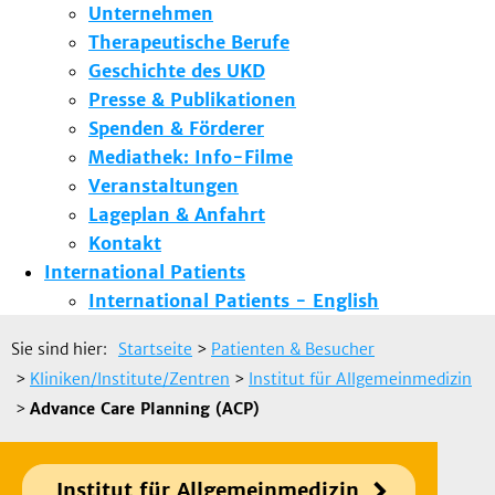
Unternehmen
Therapeutische Berufe
Geschichte des UKD
Presse & Publikationen
Spenden & Förderer
Mediathek: Info-Filme
Veranstaltungen
Lageplan & Anfahrt
Kontakt
International Patients
International Patients - English
Sie sind hier:
Startseite
>
Patienten & Besucher
>
Kliniken/Institute/Zentren
>
Institut für Allgemeinmedizin
>
Advance Care Planning (ACP)
Institut für Allgemeinmedizin