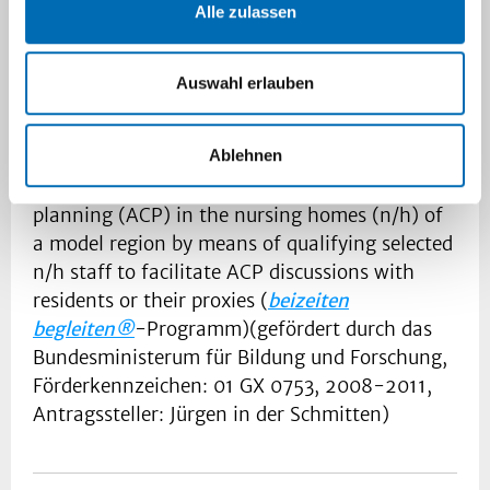
Interviews (ADBI) (Masterarbeit 2021)
Alle zulassen
Entwicklung eines eLearning-Moduls für einen
ACP-Wahlpflichtkurs im Düsseldorfer
Auswahl erlauben
Modellstudiengang Medizin
(Link zur
Studienbeschreibung PDF)
Ablehnen
RESPEKT: Study to implement advance care
planning (ACP) in the nursing homes (n/h) of
a model region by means of qualifying selected
n/h staff to facilitate ACP discussions with
residents or their proxies (
beizeiten
begleiten®
-Programm)(gefördert durch das
Bundesministerum für Bildung und Forschung,
Förderkennzeichen: 01 GX 0753, 2008-2011,
Antragssteller: Jürgen in der Schmitten)