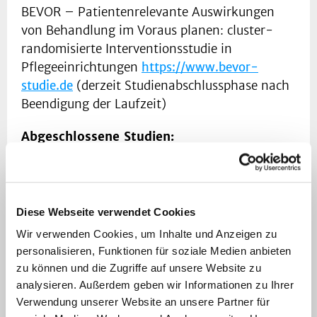
BEVOR – Patientenrelevante Auswirkungen
von Behandlung im Voraus planen: cluster-
randomisierte Interventionsstudie in
Pflegeeinrichtungen
https://www.bevor-
studie.de
(derzeit Studienabschlussphase nach
Beendigung der Laufzeit)
Abgeschlossene Studien:
Advance Care Planning: Status quo invasiver
Behandlungen, Sterbeort und
Vorausplanungsinstrumente sowie Konsistenz
Diese Webseite verwendet Cookies
des Behandlungswillens mit der Behandlung
Wir verwenden Cookies, um Inhalte und Anzeigen zu
von Bewohner:innen in 44 deutschen
personalisieren, Funktionen für soziale Medien anbieten
stationären Pflegeeinrichtungen
(Dissertation
zu können und die Zugriffe auf unsere Website zu
2023)
analysieren. Außerdem geben wir Informationen zu Ihrer
Verwendung unserer Website an unsere Partner für
Änderungen der Kultur in Pflegeeinrichtungen