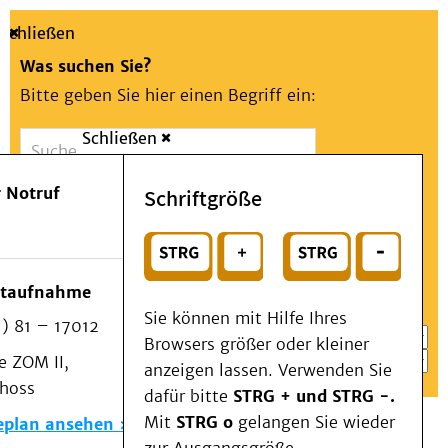
Schließen
Was suchen Sie?
Bitte geben Sie hier einen Begriff ein:
Schließen
Suche
Presse
Kontakt
Aa
Notfall
 Notruf
Schriftgröße
Menü
Suchen
Patienten & Besucher
oder
Kliniken/Institute/Zentren
Wählen Sie ein Thema für Ihren Schnelleinstieg
otaufnahme
Als Patient am UKD
Sie können mit Hilfe Ihres
) 81 – 17012
Beratung und Unterstützung
Browsers größer oder kleiner
 ZOM II,
Veranstaltungen
anzeigen lassen. Verwenden Sie
choss
Kommunikation im Medizinwesen (KIM)
dafür bitte
STRG + und STRG -.
Notfall
Mit
STRG o
gelangen Sie wieder
eplan ansehen
Forschung & Lehre