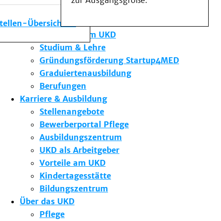
zur Ausgangsgröße.
Medizinische Fakultät
Die Institute des UKD
stellen-Übersicht
Forschung am UKD
Studium & Lehre
Gründungsförderung Startup4MED
Graduiertenausbildung
Berufungen
Karriere & Ausbildung
Stellenangebote
Bewerberportal Pflege
Ausbildungszentrum
UKD als Arbeitgeber
Vorteile am UKD
Kindertagesstätte
Bildungszentrum
Über das UKD
Pflege