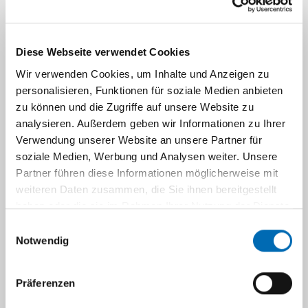
Rearrangements und der
Rekonstruktion von Historien mit
überlappenden Mutationsereignissen
Diese Webseite verwendet Cookies
Wir verwenden Cookies, um Inhalte und Anzeigen zu
personalisieren, Funktionen für soziale Medien anbieten
zu können und die Zugriffe auf unsere Website zu
analysieren. Außerdem geben wir Informationen zu Ihrer
Verwendung unserer Website an unsere Partner für
Die Arbeitsgruppe
Algorithmen der
soziale Medien, Werbung und Analysen weiter. Unsere
Kardiometabolischen Fluxomik
entwickelt
Partner führen diese Informationen möglicherweise mit
bioinformatische Methoden zur Auswertung
weiteren Daten zusammen, die Sie ihnen bereitgestellt
von Daten aus Hochdurchsatzverfahren, die bei
haben oder die sie im Rahmen Ihrer Nutzung der Dienste
der Erforschung metabolischer Erkrankungen
gesammelt haben.
Einwilligungsauswahl
wie Diabetes mellitus, MASLD, MASH,
Notwendig
Adipositas uvm. an der Klinik für
Endokrinologie und Diabetologie zum Einsatz
Präferenzen
kommen. Dabei unterstützt die Arbeitsgruppe
auch das Forschungsprojekt CARDDIAB