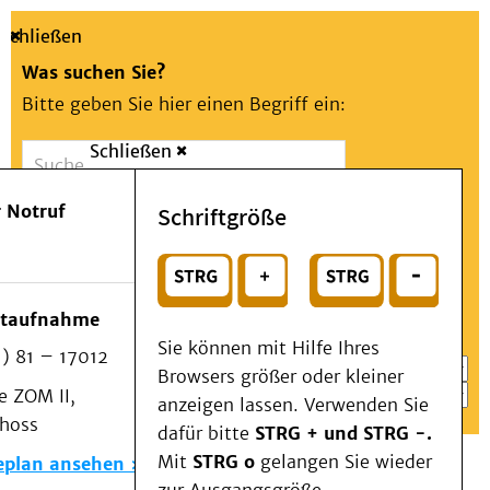
Schließen
Was suchen Sie?
Bitte geben Sie hier einen Begriff ein:
Schließen
Suche
Presse
Kontakt
Aa
Notfall
 Notruf
Schriftgröße
Menü
Suchen
Patienten & Besucher
oder
Kliniken/Institute/Zentren
Wählen Sie ein Thema für Ihren Schnelleinstieg
otaufnahme
Als Patient am UKD
Sie können mit Hilfe Ihres
) 81 – 17012
Beratung und Unterstützung
Browsers größer oder kleiner
 ZOM II,
Veranstaltungen
anzeigen lassen. Verwenden Sie
choss
Kommunikation im Medizinwesen (KIM)
dafür bitte
STRG + und STRG -.
Notfall
Mit
STRG o
gelangen Sie wieder
eplan ansehen
Forschung & Lehre