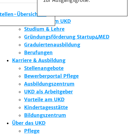
zur Ausgangsgröße.
Medizinische Fakultät
Die Institute des UKD
stellen-Übersicht
Forschung am UKD
Studium & Lehre
Gründungsförderung Startup4MED
Graduiertenausbildung
Berufungen
Karriere & Ausbildung
Stellenangebote
Bewerberportal Pflege
Ausbildungszentrum
UKD als Arbeitgeber
Vorteile am UKD
Kindertagesstätte
Bildungszentrum
Über das UKD
Pflege