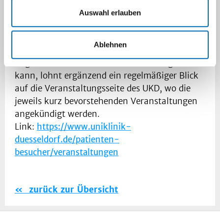
Einige Angebote sind sowohl als Online- als
Auswahl erlauben
auch als Präsenzveranstaltung deklariert.
Da eine Programmübersicht mit festem
Ablehnen
Redaktionsschluss insbesondere kurzfristig
angesetzte Termine nicht berücksichtigen
kann, lohnt ergänzend ein regelmäßiger Blick
auf die Veranstaltungsseite des UKD, wo die
jeweils kurz bevorstehenden Veranstaltungen
angekündigt werden.
Link:
https://www.uniklinik-
duesseldorf.de/patienten-
besucher/veranstaltungen
zurück zur Übersicht