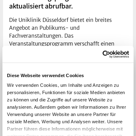
aktualisiert abrufbar.
Die Uniklinik Düsseldorf bietet ein breites
Angebot an Publikums- und
Fachveranstaltungen. Das
Veranstaltungsprogramm verschafft einen
kompakten Überblick.
Düsseldorf
(UKD) –
Seit jeher gehört eine
große Vielfalt an Publikums- und
Diese Webseite verwendet Cookies
Fachveranstaltungen zum Angebot der
Wir verwenden Cookies, um Inhalte und Anzeigen zu
Uniklinik Düsseldorf (UKD). Nun ist das
personalisieren, Funktionen für soziale Medien anbieten
aktualisierte Programm für 2025 abrufbar. Auf
zu können und die Zugriffe auf unsere Website zu
der Website
https://www.uniklinik-
analysieren. Außerdem geben wir Informationen zu Ihrer
duesseldorf.de/veranstaltungsprogramm
kann
Verwendung unserer Website an unsere Partner für
die Übersicht als PDF heruntergeladen werden.
soziale Medien, Werbung und Analysen weiter. Unsere
Partner führen diese Informationen möglicherweise mit
Zu den Highlights für das interessierte