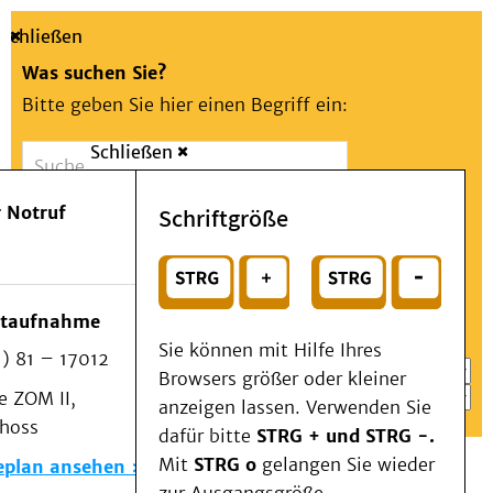
Schließen
Was suchen Sie?
Bitte geben Sie hier einen Begriff ein:
Schließen
Suche
Presse
Kontakt
Aa
Notfall
 Notruf
Schriftgröße
Menü
Suchen
Patienten & Besucher
oder
Kliniken/Institute/Zentren
Wählen Sie ein Thema für Ihren Schnelleinstieg
otaufnahme
Als Patient am UKD
Sie können mit Hilfe Ihres
) 81 – 17012
Beratung und Unterstützung
Browsers größer oder kleiner
 ZOM II,
Veranstaltungen
anzeigen lassen. Verwenden Sie
choss
Kommunikation im Medizinwesen (KIM)
dafür bitte
STRG + und STRG -.
Notfall
Mit
STRG o
gelangen Sie wieder
eplan ansehen
Forschung & Lehre