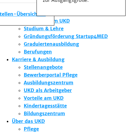
zur Ausgangsgröße.
Medizinische Fakultät
Die Institute des UKD
stellen-Übersicht
Forschung am UKD
Studium & Lehre
Gründungsförderung Startup4MED
Graduiertenausbildung
Berufungen
Karriere & Ausbildung
Stellenangebote
Bewerberportal Pflege
Ausbildungszentrum
UKD als Arbeitgeber
Vorteile am UKD
Kindertagesstätte
Bildungszentrum
Über das UKD
Pflege