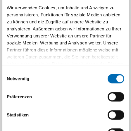
Wir verwenden Cookies, um Inhalte und Anzeigen zu
Publications 2010
personalisieren, Funktionen für soziale Medien anbieten
zu können und die Zugriffe auf unsere Website zu
Cross-linking enhances deposition of human
analysieren. Außerdem geben wir Informationen zu Ihrer
endothelial progenitor cells in the rat heart
Verwendung unserer Website an unsere Partner für
after intracoronary transplantation
;
soziale Medien, Werbung und Analysen weiter. Unsere
Partner führen diese Informationen möglicherweise mit
Burghoff S, Ding Z, Blaszczyk A, Wirrwar A,
weiteren Daten zusammen, die Sie ihnen bereitgestellt
Buchholz D, Müller HW, Schrader J.; Cell
haben oder die sie im Rahmen Ihrer Nutzung der Dienste
Transplant. 2010; 19(1):113-7.
gesammelt haben.
Einwilligungsauswahl
Notwendig
Early assessment of pulmonary inflammation
by 19F MRI in vivo
; Ebner B, Behm P, Jacoby
C, Burghoff S, French BA, Schrader J, Flögel U.;
Präferenzen
Circ Cardiovasc Im aging. 2010 Mar;3(2):202-
10.
Statistiken
Crosslinking enhances deposition of human