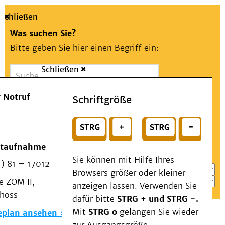
Schließen
Was suchen Sie?
Bitte geben Sie hier einen Begriff ein:
Schließen
Suche
Presse
Kontakt
Aa
Notfall
 Notruf
Schriftgröße
Menü
Suchen
Patienten & Besucher
oder
Kliniken/Institute/Zentren
Wählen Sie ein Thema für Ihren Schnelleinstieg
otaufnahme
Als Patient am UKD
Sie können mit Hilfe Ihres
) 81 – 17012
Beratung und Unterstützung
Browsers größer oder kleiner
 ZOM II,
Veranstaltungen
anzeigen lassen. Verwenden Sie
choss
Kommunikation im Medizinwesen (KIM)
dafür bitte
STRG + und STRG -.
Notfall
Mit
STRG o
gelangen Sie wieder
eplan ansehen
Forschung & Lehre