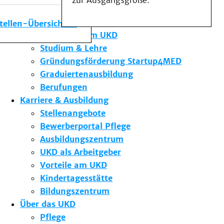
zur Ausgangsgröße.
Medizinische Fakultät
Die Institute des UKD
stellen-Übersicht
Forschung am UKD
Studium & Lehre
Gründungsförderung Startup4MED
Graduiertenausbildung
Berufungen
Karriere & Ausbildung
Stellenangebote
Bewerberportal Pflege
Ausbildungszentrum
UKD als Arbeitgeber
Vorteile am UKD
Kindertagesstätte
Bildungszentrum
Über das UKD
Pflege