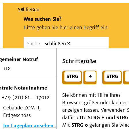
Schließen
Was suchen Sie?
Bitte geben Sie hier einen Begriff ein:
Schließen
Suche
Presse
Kontakt
Notfall
lgemeiner Notruf
Schriftgröße
Suchen
Patienten & Besucher
112
Kliniken/Institute/Zentren
oder
Als Patient am UKD
Beratung und Unterstützung
Wählen Sie ein Thema für Ihren Schnelleinstie
ntrale Notaufnahme
Veranstaltungen
Sie können mit Hilfe Ihres
+49 (211) 81 – 17012
Kommunikation im Medizinwesen (KIM)
Browsers größer oder kleiner
Notfall
Gebäude ZOM II,
anzeigen lassen. Verwenden S
Forschung & Lehre
Erdgeschoss
dafür bitte
STRG + und STRG
Medizinische Fakultät
Mit
STRG o
gelangen Sie wie
Im Lageplan ansehen
Die Institute des UKD