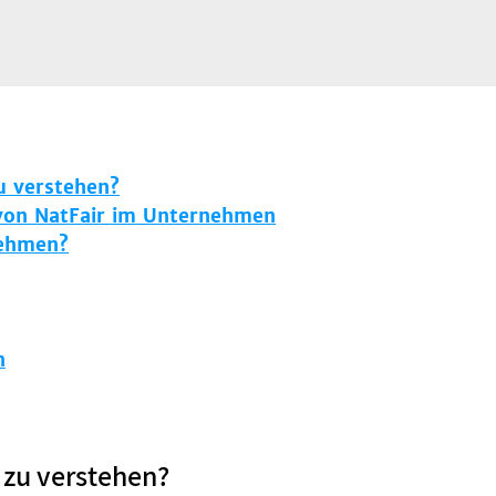
u verstehen?
 von NatFair im Unternehmen
nehmen?
n
 zu verstehen?