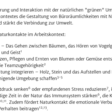
hrung und Interaktion mit der natürlichen "grünen" U
ontextes die Gestaltung von Büroräumlichkeiten mit N
 stärkt die Verbindung zur Umwelt.
Naturkontakte im Arbeitskontext:
 – Das Gehen zwischen Bäumen, das Hören von Vogelge
1
 und Geist
en, Pflegen und Ernten von Blumen oder Gemüse entst
2
wie Teamzugehörigkeit
ltung integrieren – Holz, Stein und das Aufstellen un
3-5
uhigende Umgebung schaffen
6
7
utdruck senken
oder empfundenen Stress reduzieren
,
6
ßige Zeit in der Natur das Immunsystem stärken
, die
10,11
. Zudem fördert Naturkontakt die emotionale Verb
12,13
erhalten beitragen
.