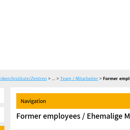
iniken/Institute/Zentren
> ...
>
Team / Mitarbeiter
>
Former emplo
Navigation
Former employees / Ehemalige Mi