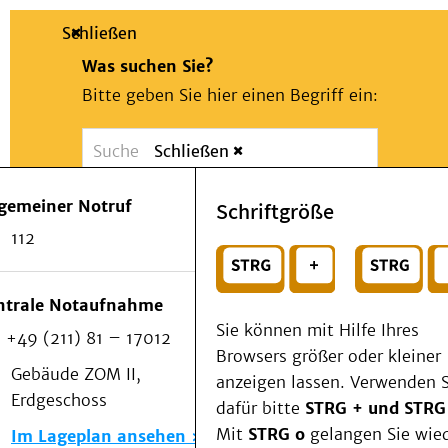
Schließen
Was suchen Sie?
Bitte geben Sie hier einen Begriff ein:
Schließen
Suche
Presse
Kontakt
Notfall
lgemeiner Notruf
Schriftgröße
Suchen
Patienten & Besucher
112
Kliniken/Institute/Zentren
oder
Als Patient am UKD
Beratung und Unterstützung
Wählen Sie ein Thema für Ihren Schnelleinstie
ntrale Notaufnahme
Veranstaltungen
Sie können mit Hilfe Ihres
+49 (211) 81 – 17012
Kommunikation im Medizinwesen (KIM)
Browsers größer oder kleiner
Notfall
Gebäude ZOM II,
anzeigen lassen. Verwenden S
Forschung & Lehre
Erdgeschoss
dafür bitte
STRG + und STRG
Medizinische Fakultät
Mit
STRG o
gelangen Sie wie
Im Lageplan ansehen
Die Institute des UKD