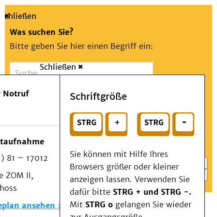
Schließen
Was suchen Sie?
Bitte geben Sie hier einen Begriff ein:
Schließen
Suche
Presse
Kontakt
Aa
Notfall
 Notruf
Schriftgröße
Menü
Suchen
Patienten & Besucher
oder
Kliniken/Institute/Zentren
Wählen Sie ein Thema für Ihren Schnelleinstieg
otaufnahme
Als Patient am UKD
Sie können mit Hilfe Ihres
) 81 – 17012
Beratung und Unterstützung
Browsers größer oder kleiner
 ZOM II,
Veranstaltungen
anzeigen lassen. Verwenden Sie
choss
Kommunikation im Medizinwesen (KIM)
dafür bitte
STRG + und STRG -.
Notfall
Mit
STRG o
gelangen Sie wieder
eplan ansehen
Forschung & Lehre