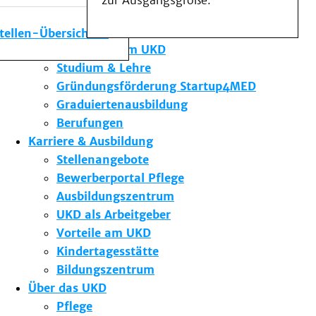
zur Ausgangsgröße.
Medizinische Fakultät
Die Institute des UKD
stellen-Übersicht
Forschung am UKD
Studium & Lehre
Gründungsförderung Startup4MED
Graduiertenausbildung
Berufungen
Karriere & Ausbildung
Stellenangebote
Bewerberportal Pflege
Ausbildungszentrum
UKD als Arbeitgeber
Vorteile am UKD
Kindertagesstätte
Bildungszentrum
Über das UKD
Pflege