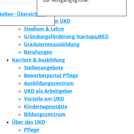
zur Ausgangsgröße.
Medizinische Fakultät
Die Institute des UKD
stellen-Übersicht
Forschung am UKD
Studium & Lehre
Gründungsförderung Startup4MED
Graduiertenausbildung
Berufungen
Karriere & Ausbildung
Stellenangebote
Bewerberportal Pflege
Ausbildungszentrum
UKD als Arbeitgeber
Vorteile am UKD
Kindertagesstätte
Bildungszentrum
Über das UKD
Pflege