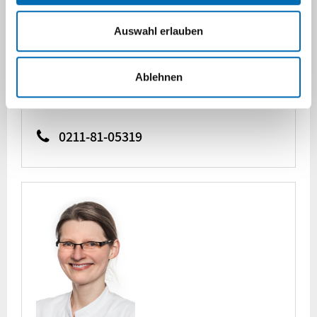
Etage
01
Zimmer-Nr.
24
Auswahl erlauben
Sabine.Seggewiss@med.uni-
Ablehnen
duesseldorf.de
0211-81-05319