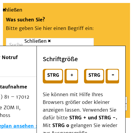
Schließen
Was suchen Sie?
Bitte geben Sie hier einen Begriff ein:
Schließen
Suche
Presse
Kontakt
Aa
Notfall
 Notruf
Schriftgröße
Menü
Suchen
Patienten & Besucher
oder
Kliniken/Institute/Zentren
Wählen Sie ein Thema für Ihren Schnelleinstieg
otaufnahme
Als Patient am UKD
Sie können mit Hilfe Ihres
) 81 – 17012
Beratung und Unterstützung
Browsers größer oder kleiner
 ZOM II,
Veranstaltungen
anzeigen lassen. Verwenden Sie
choss
Kommunikation im Medizinwesen (KIM)
dafür bitte
STRG + und STRG -.
Notfall
Mit
STRG o
gelangen Sie wieder
eplan ansehen
Forschung & Lehre