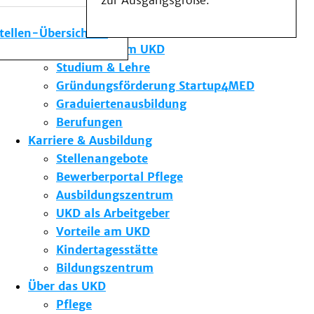
zur Ausgangsgröße.
Medizinische Fakultät
Die Institute des UKD
stellen-Übersicht
Forschung am UKD
Studium & Lehre
Gründungsförderung Startup4MED
Graduiertenausbildung
Berufungen
Karriere & Ausbildung
Stellenangebote
Bewerberportal Pflege
Ausbildungszentrum
UKD als Arbeitgeber
Vorteile am UKD
Kindertagesstätte
Bildungszentrum
Über das UKD
Pflege