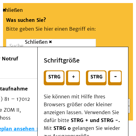
Schließen
Was suchen Sie?
Bitte geben Sie hier einen Begriff ein:
Schließen
Suche
Presse
Kontakt
Aa
Notfall
 Notruf
Schriftgröße
Menü
Suchen
Patienten & Besucher
oder
Kliniken/Institute/Zentren
Wählen Sie ein Thema für Ihren Schnelleinstieg
otaufnahme
Als Patient am UKD
Sie können mit Hilfe Ihres
) 81 – 17012
Beratung und Unterstützung
Browsers größer oder kleiner
 ZOM II,
Veranstaltungen
anzeigen lassen. Verwenden Sie
choss
Kommunikation im Medizinwesen (KIM)
dafür bitte
STRG + und STRG -.
Notfall
Mit
STRG o
gelangen Sie wieder
eplan ansehen
Forschung & Lehre