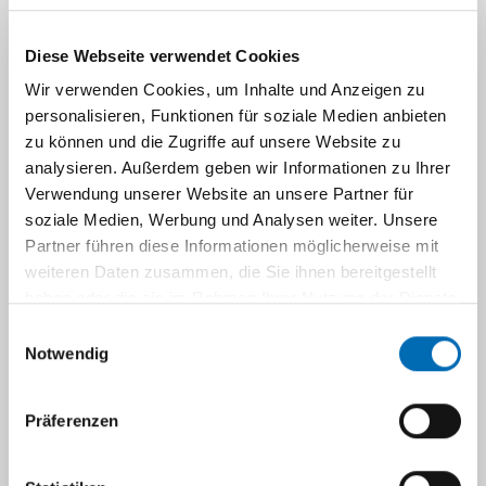
EMBuMI im TB-9 "Grundlagen klinischer
Diese Webseite verwendet Cookies
Diagnostik und Therapie"
Wir verwenden Cookies, um Inhalte und Anzeigen zu
personalisieren, Funktionen für soziale Medien anbieten
zu können und die Zugriffe auf unsere Website zu
EMBuMi im SB "Onkologie"
analysieren. Außerdem geben wir Informationen zu Ihrer
Verwendung unserer Website an unsere Partner für
soziale Medien, Werbung und Analysen weiter. Unsere
EMBuMI im SB "Mensch und Umwelt"
Partner führen diese Informationen möglicherweise mit
weiteren Daten zusammen, die Sie ihnen bereitgestellt
Algorithms for Sequence Analysis
haben oder die sie im Rahmen Ihrer Nutzung der Dienste
gesammelt haben.
Einwilligungsauswahl
Notwendig
Navigation
Präferenzen
Algorithms for Sequence Analysis