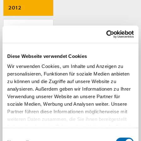
2012
2011
2010
Diese Webseite verwendet Cookies
Wir verwenden Cookies, um Inhalte und Anzeigen zu
2009
personalisieren, Funktionen für soziale Medien anbieten
zu können und die Zugriffe auf unsere Website zu
analysieren. Außerdem geben wir Informationen zu Ihrer
2008
Verwendung unserer Website an unsere Partner für
soziale Medien, Werbung und Analysen weiter. Unsere
2007
Partner führen diese Informationen möglicherweise mit
weiteren Daten zusammen, die Sie ihnen bereitgestellt
haben oder die sie im Rahmen Ihrer Nutzung der Dienste
2006
gesammelt haben.
Einwilligungsauswahl