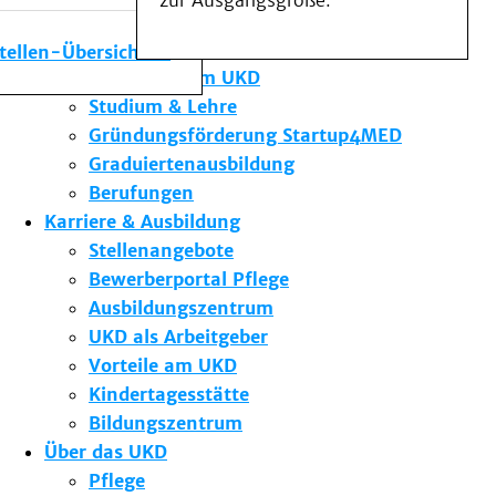
zur Ausgangsgröße.
Medizinische Fakultät
Die Institute des UKD
stellen-Übersicht
Forschung am UKD
Studium & Lehre
Gründungsförderung Startup4MED
Graduiertenausbildung
Berufungen
Karriere & Ausbildung
Stellenangebote
Bewerberportal Pflege
Ausbildungszentrum
UKD als Arbeitgeber
Vorteile am UKD
Kindertagesstätte
Bildungszentrum
Über das UKD
Pflege