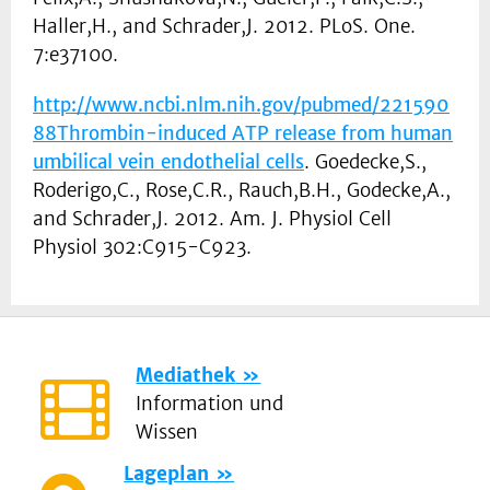
Haller,H., and Schrader,J. 2012. PLoS. One.
7:e37100.
http://www.ncbi.nlm.nih.gov/pubmed/221590
88
Thrombin-induced ATP release from human
umbilical vein endothelial cells
. Goedecke,S.,
Roderigo,C., Rose,C.R., Rauch,B.H., Godecke,A.,
and Schrader,J. 2012. Am. J. Physiol Cell
Physiol 302:C915-C923.
Mediathek
Information und
Wissen
Lageplan