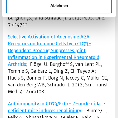
of the ectonucleotidase enzymes CD39 and
Ablehnen
CD73 after ischemic injury
; Bonner,F., Borg,N.,
Burghoff,S., and Schrader,J. 2012; PLoS. One.
7:e34730
Selective Activation of Adenosine A2A
Receptors on Immune Cells by a CD73-
Dependent Prodrug Suppresses Joint
Inflammation in Experimental Rheumatoid
Arthritis
; Flögel U, Burghoff S, van Lent PL,
Temme S, Galbarz L, Ding Z, El-Tayeb A;
Huels S, Bönner F, Borg N, Jacoby C, Müller CE,
van den Berg WB, Schrader J. 2012; Sci. Transl.
Med. 4:146ra108.
Autoimmunity in CD73/Ecto-5'-nucleotidase
deficient mice induces renal injury
;
Blume,C.,
Felix,A., Shushakova,N., Gueler,F., Falk,C.S.,