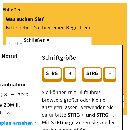
Schließen
Was suchen Sie?
Bitte geben Sie hier einen Begriff ein:
Schließen
Suche
Presse
Kontakt
Aa
Notfall
 Notruf
Schriftgröße
Menü
Suchen
Patienten & Besucher
oder
Kliniken/Institute/Zentren
Wählen Sie ein Thema für Ihren Schnelleinstieg
otaufnahme
Als Patient am UKD
Sie können mit Hilfe Ihres
) 81 – 17012
Beratung und Unterstützung
Browsers größer oder kleiner
 ZOM II,
Veranstaltungen
anzeigen lassen. Verwenden Sie
choss
Kommunikation im Medizinwesen (KIM)
dafür bitte
STRG + und STRG -.
Notfall
Mit
STRG o
gelangen Sie wieder
eplan ansehen
Forschung & Lehre