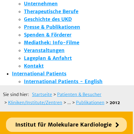
Unternehmen
Therapeutische Berufe
Geschichte des UKD
Presse & Publikationen
Spenden & Förderer
Mediathek: Info-Filme
Veranstaltungen
Lageplan & Anfahrt
Kontakt
International Patients
International Patients - English
Sie sind hier:
Startseite
>
Patienten & Besucher
>
Kliniken/Institute/Zentren
> ...
>
Publikationen
>
2012
Institut für Molekulare Kardiologie