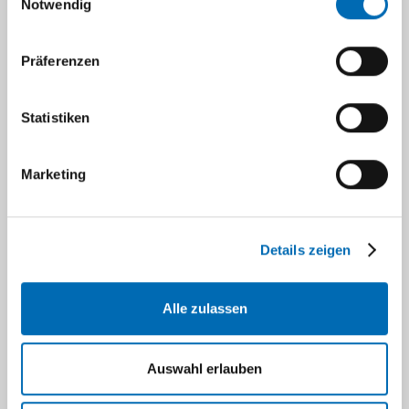
Notwendig
2005 und älter
Präferenzen
Navigation
Statistiken
Marketing
Publikationen 2012
(19) F magnetic resonance imaging of
Details zeigen
endogenous macrophages in inflammation
;
Temme S, Bönner F, Schrader J, Flögel U.;
Alle zulassen
Wiley Interdiscip Rev Nanomed
Nanobiotechnol. 2012 Feb 21. doi:
10.1002/wnan.1163.
Auswahl erlauben
Resident cardiac immune cells and expression