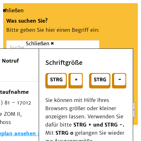
Schließen
Was suchen Sie?
Bitte geben Sie hier einen Begriff ein:
Schließen
Suche
Presse
Kontakt
Aa
Notfall
 Notruf
Schriftgröße
Menü
Suchen
Patienten & Besucher
oder
Kliniken/Institute/Zentren
Wählen Sie ein Thema für Ihren Schnelleinstieg
otaufnahme
Als Patient am UKD
Sie können mit Hilfe Ihres
) 81 – 17012
Beratung und Unterstützung
Browsers größer oder kleiner
 ZOM II,
Veranstaltungen
anzeigen lassen. Verwenden Sie
choss
Kommunikation im Medizinwesen (KIM)
dafür bitte
STRG + und STRG -.
Notfall
Mit
STRG o
gelangen Sie wieder
eplan ansehen
Forschung & Lehre