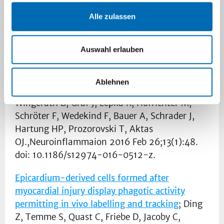
Navigation
Alle zulassen
Publikationen 2016
Auswahl erlauben
Dual roles of the adenosine A2a receptor in
Ablehnen
autoimmune neuroinflammation
. Ingwersen J,
Wingerath B, Graf J, Lepka K, Hofrichter M,
Schröter F, Wedekind F, Bauer A, Schrader J,
Hartung HP, Prozorovski T, Aktas
OJ.,Neuroinflammaion 2016 Feb 26;13(1):48.
doi: 10.1186/s12974-016-0512-z.
Epicardium-derived cells formed after
myocardial injury display phagotic activity
permitting in vivo labelling and tracking
; Ding
Z, Temme S, Quast C, Friebe D, Jacoby C,