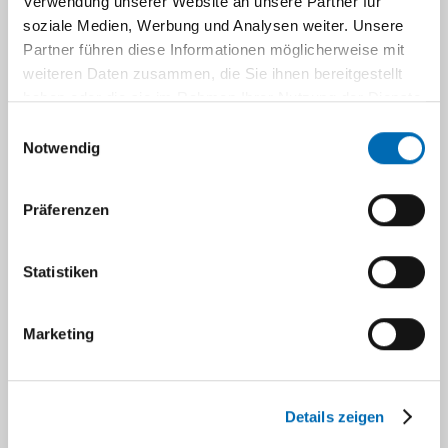
Verwendung unserer Website an unsere Partner für
soziale Medien, Werbung und Analysen weiter. Unsere
2010
Partner führen diese Informationen möglicherweise mit
weiteren Daten zusammen, die Sie ihnen bereitgestellt
haben oder die sie im Rahmen Ihrer Nutzung der Dienste
2009
gesammelt haben.
Einwilligungsauswahl
Notwendig
2008
Präferenzen
2007
Statistiken
2006
Marketing
2005 und älter
Details zeigen