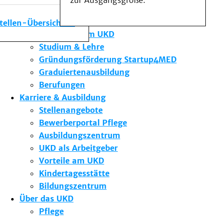
zur Ausgangsgröße.
Medizinische Fakultät
Die Institute des UKD
stellen-Übersicht
Forschung am UKD
Studium & Lehre
Gründungsförderung Startup4MED
Graduiertenausbildung
Berufungen
Karriere & Ausbildung
Stellenangebote
Bewerberportal Pflege
Ausbildungszentrum
UKD als Arbeitgeber
Vorteile am UKD
Kindertagesstätte
Bildungszentrum
Über das UKD
Pflege