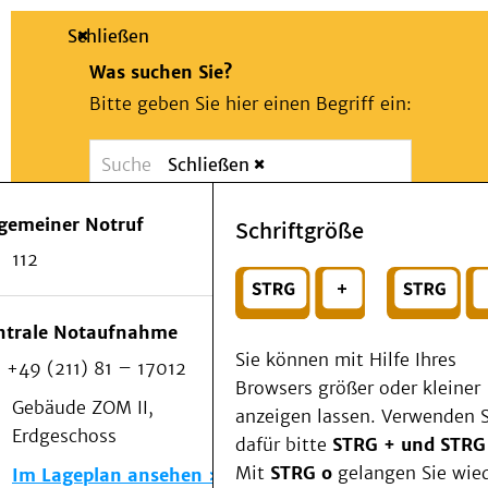
Schließen
Was suchen Sie?
Bitte geben Sie hier einen Begriff ein:
Schließen
Suche
Presse
Kontakt
Notfall
lgemeiner Notruf
Schriftgröße
Suchen
Patienten & Besucher
112
Kliniken/Institute/Zentren
oder
Als Patient am UKD
Beratung und Unterstützung
Wählen Sie ein Thema für Ihren Schnelleinstie
ntrale Notaufnahme
Veranstaltungen
Sie können mit Hilfe Ihres
+49 (211) 81 – 17012
Kommunikation im Medizinwesen (KIM)
Browsers größer oder kleiner
Notfall
Gebäude ZOM II,
anzeigen lassen. Verwenden S
Forschung & Lehre
Erdgeschoss
dafür bitte
STRG + und STRG
Medizinische Fakultät
Mit
STRG o
gelangen Sie wie
Im Lageplan ansehen
Die Institute des UKD