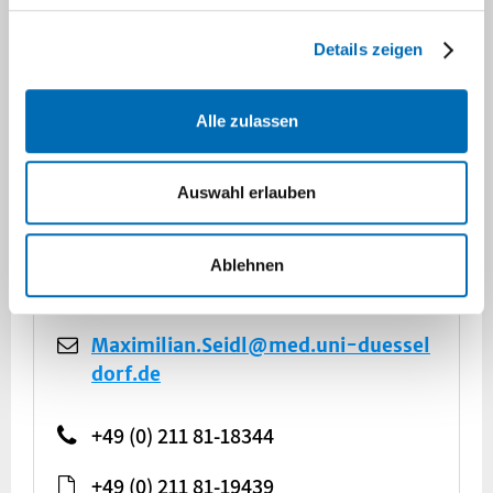
Details zeigen
Alle zulassen
Dr. med. Maximilian Seidl
Auswahl erlauben
Geschäftsführender Oberarzt
CV>
Ablehnen
Maximilian.Seidl@med.uni-duessel
dorf.de
+49 (0) 211 81-18344
+49 (0) 211 81-19439