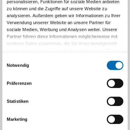
personalisieren, Funktionen für soziale Medien anbieten
zu können und die Zugriffe auf unsere Website zu
analysieren. Außerdem geben wir Informationen zu Ihrer
Verwendung unserer Website an unsere Partner für
Dr. med. Sandra Jaschinski
soziale Medien, Werbung und Analysen weiter. Unsere
Partner führen diese Informationen möglicherweise mit
Funktionsoberärztin
weiteren Daten zusammen, die Sie ihnen bereitgestellt
haben oder die sie im Rahmen Ihrer Nutzung der Dienste
gesammelt haben.
Einwilligungsauswahl
Sandra.Jaschinski@med.uni-duesse
Notwendig
ldorf.de
Präferenzen
+49 (0) 211 81-18271
+49 (0) 211 81-19439
Statistiken
Marketing