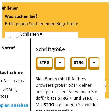
Schließen
Was suchen Sie?
Bitte geben Sie hier einen Begriff ein:
Schließen
Suche
Presse
Kontakt
Aa
Notfall
 Notruf
Schriftgröße
Menü
Suchen
Patienten & Besucher
oder
Kliniken/Institute/Zentren
Wählen Sie ein Thema für Ihren Schnelleinstieg
otaufnahme
Als Patient am UKD
Sie können mit Hilfe Ihres
) 81 – 17012
Beratung und Unterstützung
Browsers größer oder kleiner
 ZOM II,
Veranstaltungen
anzeigen lassen. Verwenden Sie
choss
Kommunikation im Medizinwesen (KIM)
dafür bitte
STRG + und STRG -.
Notfall
Mit
STRG o
gelangen Sie wieder
eplan ansehen
Forschung & Lehre