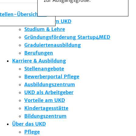
zur Ausgangsgröße.
Medizinische Fakultät
Die Institute des UKD
stellen-Übersicht
Forschung am UKD
Studium & Lehre
Gründungsförderung Startup4MED
Graduiertenausbildung
Berufungen
Karriere & Ausbildung
Stellenangebote
Bewerberportal Pflege
Ausbildungszentrum
UKD als Arbeitgeber
Vorteile am UKD
Kindertagesstätte
Bildungszentrum
Über das UKD
Pflege