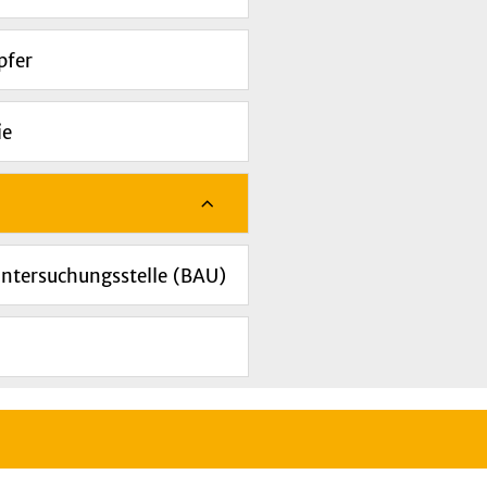
pfer
ie
Untersuchungsstelle (BAU)