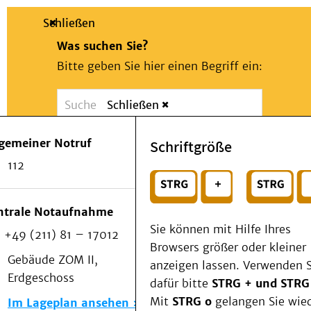
Schließen
Was suchen Sie?
Bitte geben Sie hier einen Begriff ein:
Schließen
Suche
Presse
Kontakt
Notfall
lgemeiner Notruf
Schriftgröße
Suchen
Patienten & Besucher
112
Kliniken/Institute/Zentren
oder
Als Patient am UKD
Beratung und Unterstützung
Wählen Sie ein Thema für Ihren Schnelleinstie
ntrale Notaufnahme
Veranstaltungen
Sie können mit Hilfe Ihres
+49 (211) 81 – 17012
Kommunikation im Medizinwesen (KIM)
Browsers größer oder kleiner
Notfall
Gebäude ZOM II,
anzeigen lassen. Verwenden S
Forschung & Lehre
Erdgeschoss
dafür bitte
STRG + und STRG
Medizinische Fakultät
Mit
STRG o
gelangen Sie wie
Im Lageplan ansehen
Die Institute des UKD