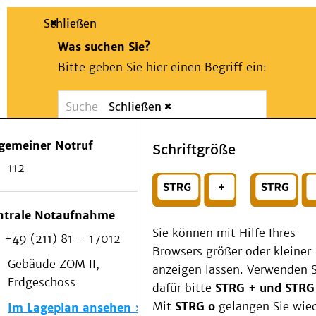
Schließen
Was suchen Sie?
Bitte geben Sie hier einen Begriff ein:
Schließen
Suche
Presse
Kontakt
Notfall
lgemeiner Notruf
Schriftgröße
Suchen
Patienten & Besucher
112
Kliniken/Institute/Zentren
oder
Als Patient am UKD
Beratung und Unterstützung
Wählen Sie ein Thema für Ihren Schnelleinstie
ntrale Notaufnahme
Veranstaltungen
Sie können mit Hilfe Ihres
+49 (211) 81 – 17012
Kommunikation im Medizinwesen (KIM)
Browsers größer oder kleiner
Notfall
Gebäude ZOM II,
anzeigen lassen. Verwenden S
Forschung & Lehre
Erdgeschoss
dafür bitte
STRG + und STRG
Medizinische Fakultät
Mit
STRG o
gelangen Sie wie
Im Lageplan ansehen
Die Institute des UKD