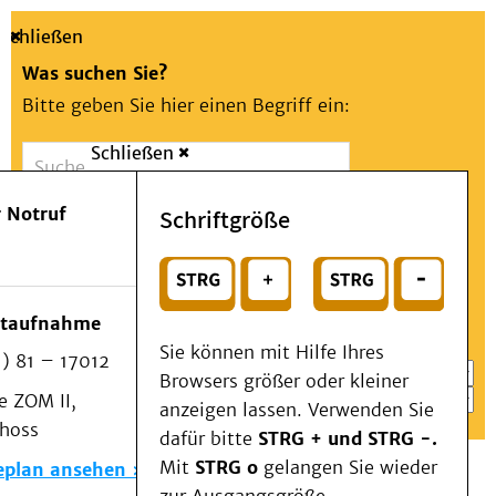
Schließen
Was suchen Sie?
Bitte geben Sie hier einen Begriff ein:
Schließen
Suche
Presse
Kontakt
Aa
Notfall
 Notruf
Schriftgröße
Menü
Suchen
Patienten & Besucher
oder
Kliniken/Institute/Zentren
Wählen Sie ein Thema für Ihren Schnelleinstieg
otaufnahme
Als Patient am UKD
Sie können mit Hilfe Ihres
) 81 – 17012
Beratung und Unterstützung
Browsers größer oder kleiner
 ZOM II,
Veranstaltungen
anzeigen lassen. Verwenden Sie
choss
Kommunikation im Medizinwesen (KIM)
dafür bitte
STRG + und STRG -.
Notfall
Mit
STRG o
gelangen Sie wieder
eplan ansehen
Forschung & Lehre