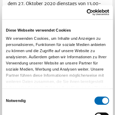
dem 27. Oktober 2020 dienstags von 13.00-
14.30 Uhr als Online-Seminar statt.
Unterrichtssprache ist Englisch. Zur
Registrierung senden Sie bitte eine Email an
Frau Dr. Valk,
s.valk@fz-juelich.de.
Weitere
Diese Webseite verwendet Cookies
Informationen finden Sie
hier
.
Wir verwenden Cookies, um Inhalte und Anzeigen zu
personalisieren, Funktionen für soziale Medien anbieten
WS 2019/20: Seminar
Computational
zu können und die Zugriffe auf unsere Website zu
Neuroscience
analysieren. Außerdem geben wir Informationen zu Ihrer
Verwendung unserer Website an unsere Partner für
Auch im WS 2019/20 bietet unser Institut in
soziale Medien, Werbung und Analysen weiter. Unsere
Zusammenarbeit mit dem Lehrstuhl für
Partner führen diese Informationen möglicherweise mit
Angewandte Mathematik an der Heinrich-
weiteren Daten zusammen, die Sie ihnen bereitgestellt
Heine-Universität das Seminar
haben oder die sie im Rahmen Ihrer Nutzung der Dienste
"Computational Neuroscience" an. Es findet
gesammelt haben.
Einwilligungsauswahl
montags von 14:30-16:00 Uhr in 2522.00.72
Notwendig
statt.