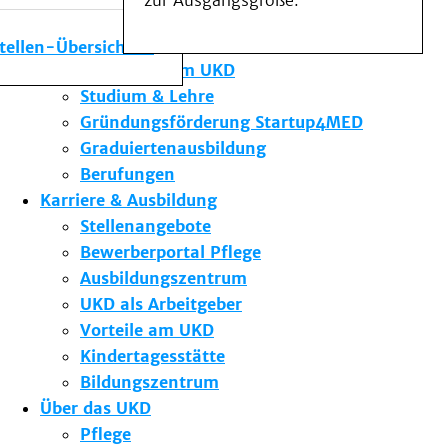
zur Ausgangsgröße.
Medizinische Fakultät
Die Institute des UKD
stellen-Übersicht
Forschung am UKD
Studium & Lehre
Gründungsförderung Startup4MED
Graduiertenausbildung
Berufungen
Karriere & Ausbildung
Stellenangebote
Bewerberportal Pflege
Ausbildungszentrum
UKD als Arbeitgeber
Vorteile am UKD
Kindertagesstätte
Bildungszentrum
Über das UKD
Pflege