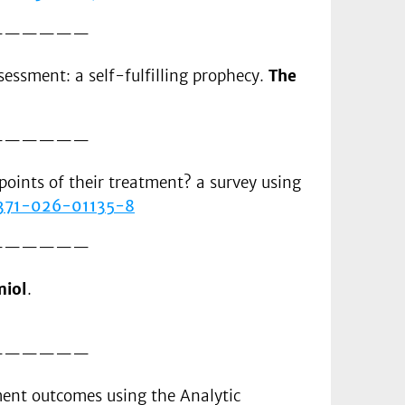
——————
sessment: a self-fulfilling prophecy.
The
——————
oints of their treatment? a survey using
41371-026-01135-8
——————
miol
.
——————
tment outcomes using the Analytic