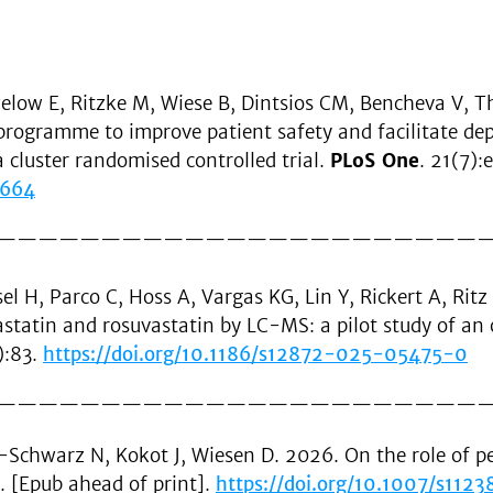
ewelow E, Ritzke M, Wiese B, Dintsios CM, Bencheva V,
ogramme to improve patient safety and facilitate depres
 cluster randomised controlled trial.
PLoS One
. 21(7)
0664
———————————————————————
 H, Parco C, Hoss A, Vargas KG, Lin Y, Rickert A, Ritz
astatin and rosuvastatin by LC-MS: a pilot study of an
):83.
https://doi.org/10.1186/s12872-025-05475-0
———————————————————————
Schwarz N, Kokot J, Wiesen D. 2026. On the role of per
. [Epub ahead of print].
https://doi.org/10.1007/s11