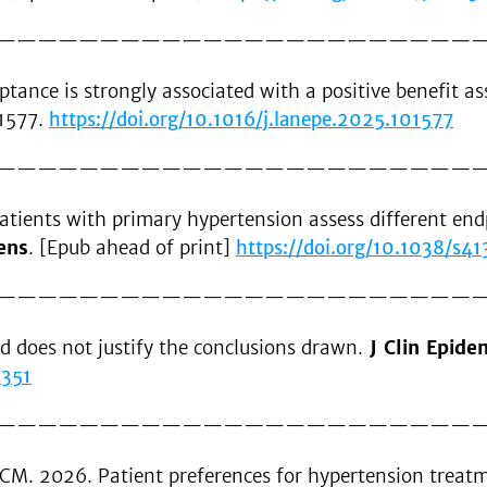
———————————————————————
ance is strongly associated with a positive benefit as
01577.
https://doi.org/10.1016/j.lanepe.2025.101577
———————————————————————
ients with primary hypertension assess different endp
ens
. [Epub ahead of print]
https://doi.org/10.1038/s
———————————————————————
 does not justify the conclusions drawn.
J Clin Epide
2351
———————————————————————
os CM. 2026. Patient preferences for hypertension trea