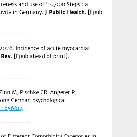
reness and use of '10,000 Steps': a
tivity in Germany.
J Public Health
. [Epub
——————
 2026. Incidence of acute myocardial
 Rev
. [Epub ahead of print].
——————
Zinn M, Pischke CR, Angerer P,
among German psychological
6.1656614
——————
of Different Comorbidity Categories in