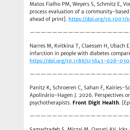
Matos Fialho PM, Weyers S, Schmitz E, Vo
process evaluation of a community-based 
ahead of print].
https://doi.org/10.100
——————————————————
Narres M, Kvitkina T, Claessen H, Ubach E
infarction in people with diabetes compar
https://doi.org/10.1186/s13643-026-03
——————————————————
Panitz K, Schroeren C, Sahan F, Kairies-S
Apolinário-Hagen J. 2026. Perspectives on
psychotherapists.
Front Digit Health
. [E
——————————————————
Samadzadeh S, Mirzai M, Qanati AV, Icks A