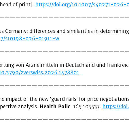
ahead of print].
https://doi.org/10.1007/s40271-026
———————————————————————
us Germany: differences and similarities in determining
1007/s10198-026-01911-w
———————————————————————
rtung von Arzneimitteln in Deutschland und Frankreich
g/10.3790/zverswiss.2026.1478801
———————————————————————
e impact of the new ‘guard rails’ for price negotiatio
pective analysis.
Health Polic
. 165:105537.
https://do
———————————————————————