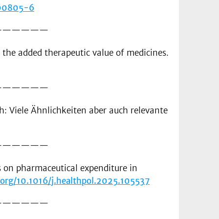
-00805-6
——————
 the added therapeutic value of medicines.
——————
: Viele Ähnlichkeiten aber auch relevante
——————
ns on pharmaceutical expenditure in
i.org/10.1016/j.healthpol.2025.105537
——————