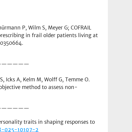
 Thürmann P, Wilm S, Meyer G; COFRAIL
cribing in frail older patients living at
:e0350664.
——————
 S, Icks A, Kelm M, Wolff G, Temme O.
 objective method to assess non-
——————
sonality traits in shaping responses to
238-025-10107-2