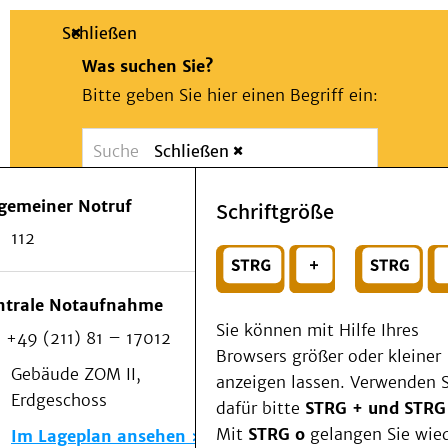
Schließen
Was suchen Sie?
Bitte geben Sie hier einen Begriff ein:
Schließen
Suche
Presse
Kontakt
Notfall
lgemeiner Notruf
Schriftgröße
Suchen
Patienten & Besucher
112
Kliniken/Institute/Zentren
oder
Als Patient am UKD
Beratung und Unterstützung
Wählen Sie ein Thema für Ihren Schnelleinstie
ntrale Notaufnahme
Veranstaltungen
Sie können mit Hilfe Ihres
+49 (211) 81 – 17012
Kommunikation im Medizinwesen (KIM)
Browsers größer oder kleiner
Notfall
Gebäude ZOM II,
anzeigen lassen. Verwenden S
Forschung & Lehre
Erdgeschoss
dafür bitte
STRG + und STRG
Medizinische Fakultät
Mit
STRG o
gelangen Sie wie
Im Lageplan ansehen
Die Institute des UKD