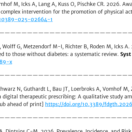
mhof M, Icks A, Lang A, Kuss O, Pischke CR. 2026. Awa
complex intervention for the promotion of physical ac
7/s10389-025-02664-1
———————————————————————
, Wolff G, Metzendorf M-I, Richter B, Roden M, Icks A.
ed to those without diabetes: a systematic review.
Syst
089-x
———————————————————————
chwarz N, Guthardt L, Bau JT, Loerbroks A, Vomhof M, 
 digital therapeutic prescribing: A qualitative study 
pub ahead of print]
https://doi.org/10.3389/fdgth.202
———————————————————————
, Dintsios C-M. 2026. Prevalence, Incidence, and Risk 