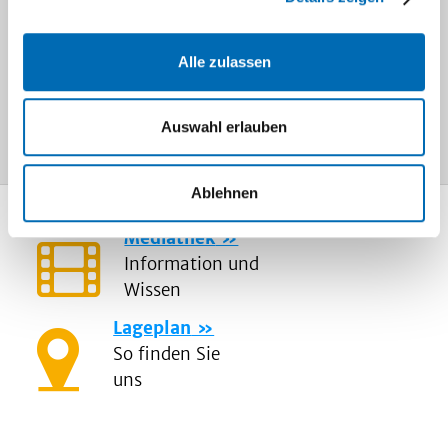
Pflege (Stationsleitungen)
Alle zulassen
Diese Seite befindet sich in
Bearbeitung.
Auswahl erlauben
Ablehnen
Mediathek
Information und
Wissen
Lageplan
So finden Sie
uns