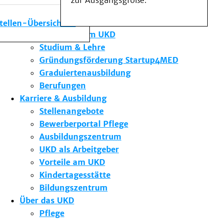
zur Ausgangsgröße.
Medizinische Fakultät
Die Institute des UKD
stellen-Übersicht
Forschung am UKD
Studium & Lehre
Gründungsförderung Startup4MED
Graduiertenausbildung
Berufungen
Karriere & Ausbildung
Stellenangebote
Bewerberportal Pflege
Ausbildungszentrum
UKD als Arbeitgeber
Vorteile am UKD
Kindertagesstätte
Bildungszentrum
Über das UKD
Pflege