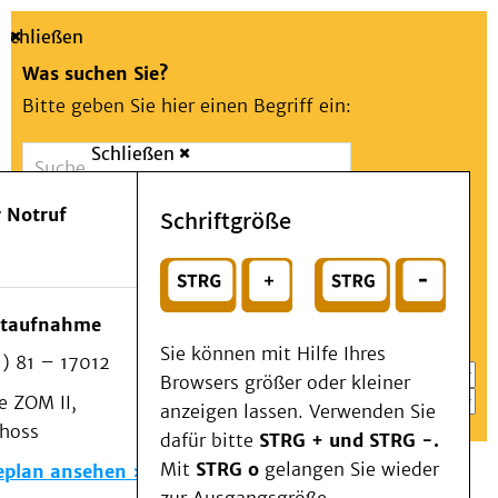
Schließen
Was suchen Sie?
Bitte geben Sie hier einen Begriff ein:
Schließen
Suche
Presse
Kontakt
Aa
Notfall
 Notruf
Schriftgröße
Menü
Suchen
Patienten & Besucher
oder
Kliniken/Institute/Zentren
Wählen Sie ein Thema für Ihren Schnelleinstieg
otaufnahme
Als Patient am UKD
Sie können mit Hilfe Ihres
) 81 – 17012
Beratung und Unterstützung
Browsers größer oder kleiner
 ZOM II,
Veranstaltungen
anzeigen lassen. Verwenden Sie
choss
Kommunikation im Medizinwesen (KIM)
dafür bitte
STRG + und STRG -.
Notfall
Mit
STRG o
gelangen Sie wieder
eplan ansehen
Forschung & Lehre