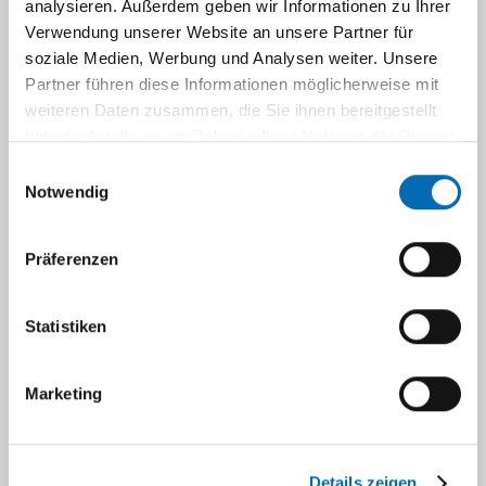
analysieren. Außerdem geben wir Informationen zu Ihrer
Verwendung unserer Website an unsere Partner für
soziale Medien, Werbung und Analysen weiter. Unsere
Privatambulanz
Partner führen diese Informationen möglicherweise mit
weiteren Daten zusammen, die Sie ihnen bereitgestellt
haben oder die sie im Rahmen Ihrer Nutzung der Dienste
Patientenmanagement
gesammelt haben.
Einwilligungsauswahl
Notwendig
Sozialdienst
Präferenzen
Stomatherapie
Statistiken
Pflege (Stationsleitungen)
Marketing
Navigation
Details zeigen