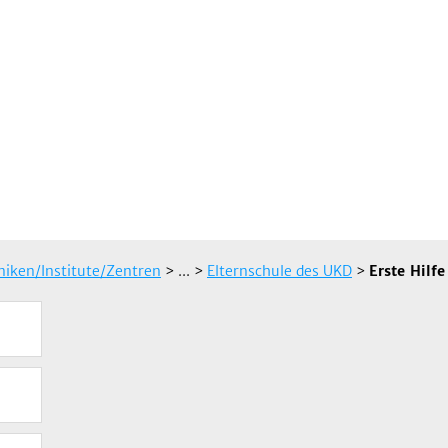
iniken/Institute/Zentren
> ...
>
Elternschule des UKD
>
Erste Hilf