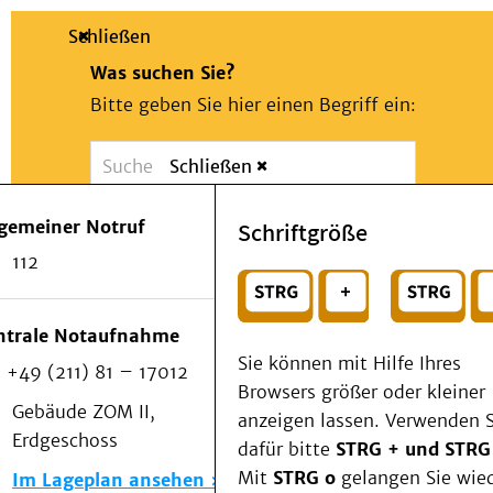
Schließen
Was suchen Sie?
Bitte geben Sie hier einen Begriff ein:
Schließen
Suche
Presse
Kontakt
Notfall
lgemeiner Notruf
Schriftgröße
Suchen
Patienten & Besucher
112
Kliniken/Institute/Zentren
oder
Als Patient am UKD
Beratung und Unterstützung
Wählen Sie ein Thema für Ihren Schnelleinstie
ntrale Notaufnahme
Veranstaltungen
Sie können mit Hilfe Ihres
+49 (211) 81 – 17012
Kommunikation im Medizinwesen (KIM)
Browsers größer oder kleiner
Notfall
Gebäude ZOM II,
anzeigen lassen. Verwenden S
Forschung & Lehre
Erdgeschoss
dafür bitte
STRG + und STRG
Medizinische Fakultät
Mit
STRG o
gelangen Sie wie
Im Lageplan ansehen
Die Institute des UKD