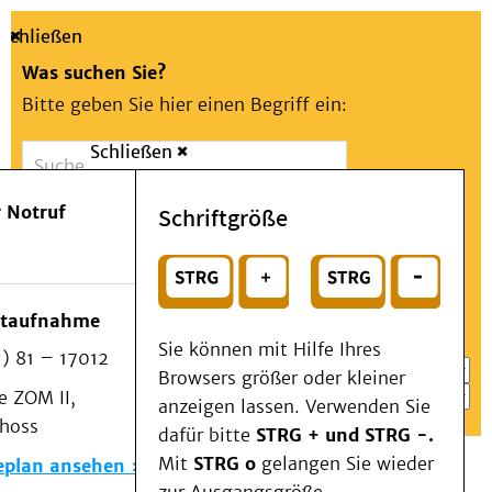
Schließen
Was suchen Sie?
Bitte geben Sie hier einen Begriff ein:
Schließen
Suche
Presse
Kontakt
Aa
Notfall
 Notruf
Schriftgröße
Menü
Suchen
Patienten & Besucher
oder
Kliniken/Institute/Zentren
Wählen Sie ein Thema für Ihren Schnelleinstieg
otaufnahme
Als Patient am UKD
Sie können mit Hilfe Ihres
) 81 – 17012
Beratung und Unterstützung
Browsers größer oder kleiner
 ZOM II,
Veranstaltungen
anzeigen lassen. Verwenden Sie
choss
Kommunikation im Medizinwesen (KIM)
dafür bitte
STRG + und STRG -.
Notfall
Mit
STRG o
gelangen Sie wieder
eplan ansehen
Forschung & Lehre