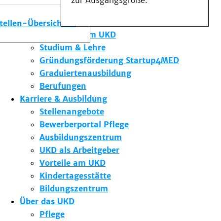
zur Ausgangsgröße.
Medizinische Fakultät
Die Institute des UKD
stellen-Übersicht
Forschung am UKD
Studium & Lehre
Gründungsförderung Startup4MED
Graduiertenausbildung
Berufungen
Karriere & Ausbildung
Stellenangebote
Bewerberportal Pflege
Ausbildungszentrum
UKD als Arbeitgeber
Vorteile am UKD
Kindertagesstätte
Bildungszentrum
Über das UKD
Pflege