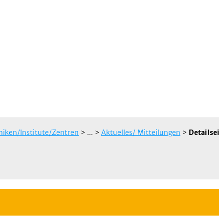
iniken/Institute/Zentren
> ...
>
Aktuelles/ Mitteilungen
>
Detailse