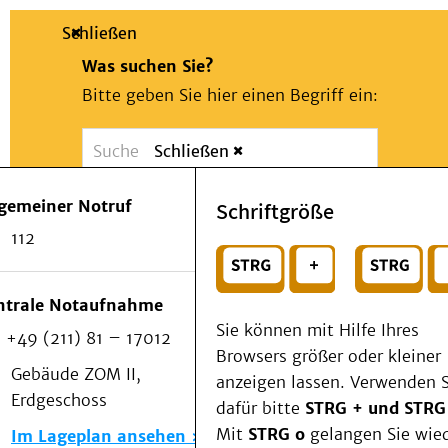
Schließen
Was suchen Sie?
Bitte geben Sie hier einen Begriff ein:
Schließen
Suche
Presse
Kontakt
Notfall
lgemeiner Notruf
Schriftgröße
Suchen
Patienten & Besucher
112
Kliniken/Institute/Zentren
oder
Als Patient am UKD
Beratung und Unterstützung
Wählen Sie ein Thema für Ihren Schnelleinstie
ntrale Notaufnahme
Veranstaltungen
Sie können mit Hilfe Ihres
+49 (211) 81 – 17012
Kommunikation im Medizinwesen (KIM)
Browsers größer oder kleiner
Notfall
Gebäude ZOM II,
anzeigen lassen. Verwenden S
Forschung & Lehre
Erdgeschoss
dafür bitte
STRG + und STRG
Medizinische Fakultät
Mit
STRG o
gelangen Sie wie
Im Lageplan ansehen
Die Institute des UKD