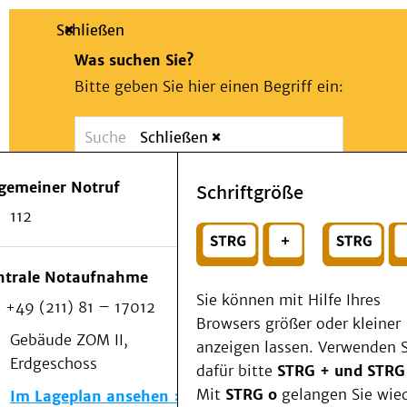
Schließen
Was suchen Sie?
Bitte geben Sie hier einen Begriff ein:
Schließen
Suche
Presse
Kontakt
Notfall
lgemeiner Notruf
Schriftgröße
Suchen
Patienten & Besucher
112
Kliniken/Institute/Zentren
oder
Als Patient am UKD
Beratung und Unterstützung
Wählen Sie ein Thema für Ihren Schnelleinstie
ntrale Notaufnahme
Veranstaltungen
Sie können mit Hilfe Ihres
+49 (211) 81 – 17012
Kommunikation im Medizinwesen (KIM)
Browsers größer oder kleiner
Notfall
Gebäude ZOM II,
anzeigen lassen. Verwenden S
Forschung & Lehre
Erdgeschoss
dafür bitte
STRG + und STRG
Medizinische Fakultät
Mit
STRG o
gelangen Sie wie
Im Lageplan ansehen
Die Institute des UKD