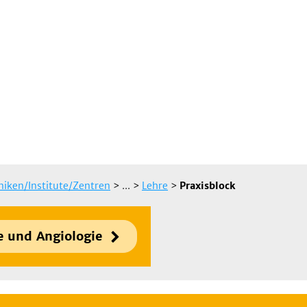
iniken/Institute/Zentren
> ...
>
Lehre
>
Praxisblock
e und Angiologie