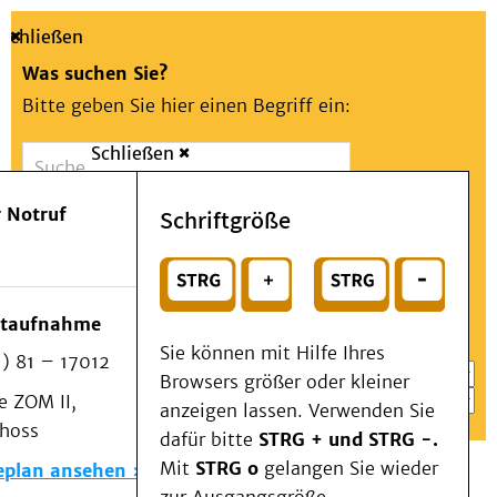
Schließen
Was suchen Sie?
Bitte geben Sie hier einen Begriff ein:
Schließen
Suche
Presse
Kontakt
Aa
Notfall
 Notruf
Schriftgröße
Menü
Suchen
Patienten & Besucher
oder
Kliniken/Institute/Zentren
Wählen Sie ein Thema für Ihren Schnelleinstieg
otaufnahme
Als Patient am UKD
Sie können mit Hilfe Ihres
) 81 – 17012
Beratung und Unterstützung
Browsers größer oder kleiner
 ZOM II,
Veranstaltungen
anzeigen lassen. Verwenden Sie
choss
Kommunikation im Medizinwesen (KIM)
dafür bitte
STRG + und STRG -.
Notfall
Mit
STRG o
gelangen Sie wieder
eplan ansehen
Forschung & Lehre