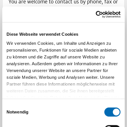
You are welcome to contact us by phone, fax or
e-mail in order to schedule an appointment for
our outpatient clinic as well as for our
inpatient (therapy) clinic. For the further
Information about our services, please click on
Diese Webseite verwendet Cookies
„
Our Services/What we do
“.
Wir verwenden Cookies, um Inhalte und Anzeigen zu
personalisieren, Funktionen für soziale Medien anbieten
Initial
Contact
Point:
zu können und die Zugriffe auf unsere Website zu
Tel +49 (0)211-81-18554
analysieren. Außerdem geben wir Informationen zu Ihrer
Fax +49 (0)211-81-19552
Verwendung unserer Website an unsere Partner für
info.nuk@med.uni-duesseldorf.de
soziale Medien, Werbung und Analysen weiter. Unsere
Partner führen diese Informationen möglicherweise mit
Nuclear
Medicine
Diagnostic
weiteren Daten zusammen, die Sie ihnen bereitgestellt
(
Scintigraphy
/SPECT)
haben oder die sie im Rahmen Ihrer Nutzung der Dienste
Tel +49 (0)211-81-17037
gesammelt haben.
Einwilligungsauswahl
Fax +49 (0)211-81-19552
Notwendig
Nuclear
Medicine
Therapy
(
Inpatient
Clinic
)