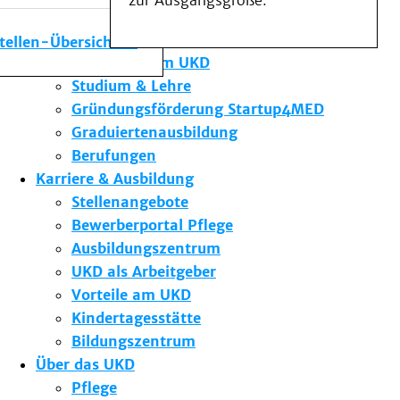
zur Ausgangsgröße.
Medizinische Fakultät
Die Institute des UKD
stellen-Übersicht
Forschung am UKD
Studium & Lehre
Gründungsförderung Startup4MED
Graduiertenausbildung
Berufungen
Karriere & Ausbildung
Stellenangebote
Bewerberportal Pflege
Ausbildungszentrum
UKD als Arbeitgeber
Vorteile am UKD
Kindertagesstätte
Bildungszentrum
Über das UKD
Pflege