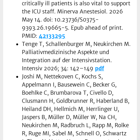
critically ill patients is also vital to support
the ICU staff. Minerva Anestesiol. 2026
May 14. doi: 10.23736/S0375-
9393.26.19665-5. Epub ahead of print.
PMID:
42133295
Tenge T, Schallenburger M, Neukirchen M.
Palliativmedizinische Aspekte und
Integration auf der Intensivstation.
Intensiv 2026; 34: 142–149
pdf
Joshi M, Nettekoven C, Kochs S,
Appelmann I, Bausewein C, Becker G,
Boehlke C, Brumbarova T, Civello D,
Clusmann H, Goldbrunner R, Haberland B,
Heiland DH, Hellmich M, Herrlinger U,
Jaspers B, Müller D, Müller W, Na CH,
Neukirchen M, Radbruch L, Rapp M, Rolke
R, Ruge MI, Sabel M, Schnell O, Schwartz