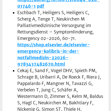
01746-1
pdf
Eschbach T, Heiligers S, Heiligers C,
Scherg A, Tenge T, Neukirchen M
Palliativmedizinische Versorgung im
Rettungsdienst – Symptomlinderung,
Emergency 02-2026, 60-71.
https://shop.elsevier.de/elsevier-
emergency-kolibris-in-der-
notfallmedizin-22026-
9783437482670.html
Cekaj E, Sand F, Vogel DHV, Spieth PM,
Schrage B, Uribarri A, De Roeck F, Riera J,
Pappalardo F, Mangner N, Tavazzi G,
Verbelen T, Jung C, Schäfer A,
Westermann D, Zimmer S, Kelm M, Baldus
S, Hagl C, Neukirchen M, Bakhtiary F,
Nickenig G, Simon ST, Thiele H,