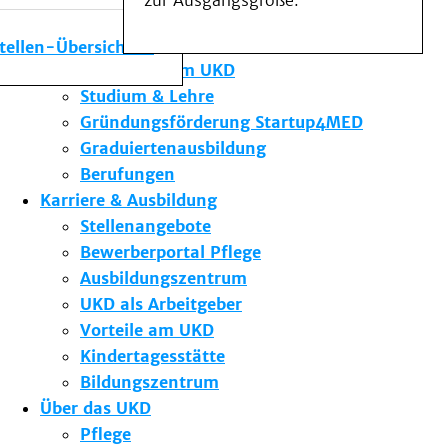
zur Ausgangsgröße.
Medizinische Fakultät
Die Institute des UKD
stellen-Übersicht
Forschung am UKD
Studium & Lehre
Gründungsförderung Startup4MED
Graduiertenausbildung
Berufungen
Karriere & Ausbildung
Stellenangebote
Bewerberportal Pflege
Ausbildungszentrum
UKD als Arbeitgeber
Vorteile am UKD
Kindertagesstätte
Bildungszentrum
Über das UKD
Pflege