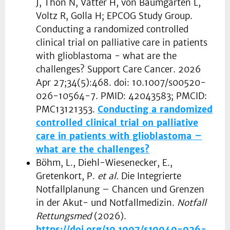
J, Thon N, Vatter H, von Baumgarten L,
Voltz R, Golla H; EPCOG Study Group.
Conducting a randomized controlled
clinical trial on palliative care in patients
with glioblastoma - what are the
challenges? Support Care Cancer. 2026
Apr 27;34(5):468. doi: 10.1007/s00520-
026-10564-7. PMID: 42043583; PMCID:
PMC13121353.
Conducting a randomized
controlled clinical trial on palliative
care in patients with glioblastoma –
what are the challenges?
Böhm, L., Diehl-Wiesenecker, E.,
Gretenkort, P.
et al.
Die Integrierte
Notfallplanung – Chancen und Grenzen
in der Akut- und Notfallmedizin.
Notfall
Rettungsmed
(2026).
https://doi.org/10.1007/s10049-026-