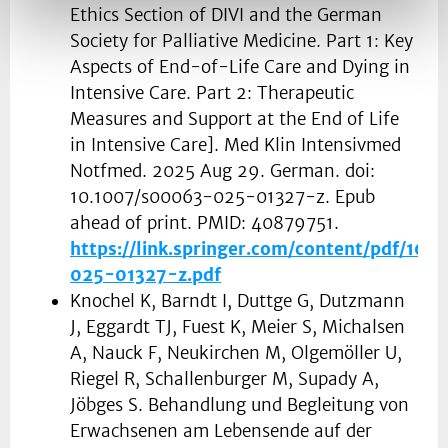
Ethics Section of DIVI and the German
Society for Palliative Medicine. Part 1: Key
Aspects of End-of-Life Care and Dying in
Intensive Care. Part 2: Therapeutic
Measures and Support at the End of Life
in Intensive Care]. Med Klin Intensivmed
Notfmed. 2025 Aug 29. German. doi:
10.1007/s00063-025-01327-z. Epub
ahead of print. PMID: 40879751.
https://link.springer.com/content/pdf/10
025-01327-z.pdf
Knochel K, Barndt I, Duttge G, Dutzmann
J, Eggardt TJ, Fuest K, Meier S, Michalsen
A, Nauck F, Neukirchen M, Olgemöller U,
Riegel R, Schallenburger M, Supady A,
Jöbges S. Behandlung und Begleitung von
Erwachsenen am Lebensende auf der