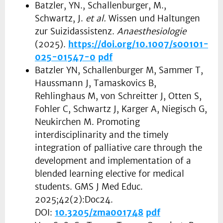
Batzler, YN., Schallenburger, M.,
Schwartz, J.
et al.
Wissen und Haltungen
zur Suizidassistenz.
Anaesthesiologie
(2025).
https://doi.org/10.1007/s00101-
025-01547-0
pdf
Batzler YN, Schallenburger M, Sammer T,
Haussmann J, Tamaskovics B,
Rehlinghaus M, von Schreitter J, Otten S,
Fohler C, Schwartz J, Karger A, Niegisch G,
Neukirchen M. Promoting
interdisciplinarity and the timely
integration of palliative care through the
development and implementation of a
blended learning elective for medical
students. GMS J Med Educ.
2025;42(2):Doc24.
DOI:
10.3205/zma001748
pdf