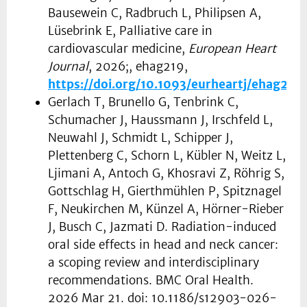
Bausewein C, Radbruch L, Philipsen A,
Lüsebrink E, Palliative care in
cardiovascular medicine,
European Heart
Journal
, 2026;, ehag219,
https://doi.org/10.1093/eurheartj/ehag219
Gerlach T, Brunello G, Tenbrink C,
Schumacher J, Haussmann J, Irschfeld L,
Neuwahl J, Schmidt L, Schipper J,
Plettenberg C, Schorn L, Kübler N, Weitz L,
Ljimani A, Antoch G, Khosravi Z, Röhrig S,
Gottschlag H, Gierthmühlen P, Spitznagel
F, Neukirchen M, Künzel A, Hörner-Rieber
J, Busch C, Jazmati D. Radiation-induced
oral side effects in head and neck cancer:
a scoping review and interdisciplinary
recommendations. BMC Oral Health.
2026 Mar 21. doi: 10.1186/s12903-026-