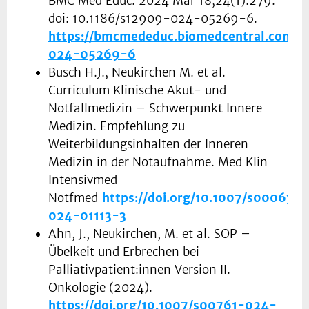
BMC Med Educ. 2024 Mar 18;24(1):279.
doi: 10.1186/s12909-024-05269-6.
https://bmcmededuc.biomedcentral.com/ar
024-05269-6
Busch H.J., Neukirchen M. et al.
Curriculum Klinische Akut- und
Notfallmedizin – Schwerpunkt Innere
Medizin. Empfehlung zu
Weiterbildungsinhalten der Inneren
Medizin in der Notaufnahme. Med Klin
Intensivmed
Notfmed
https://doi.org/10.1007/s00063-
024-01113-3
Ahn, J., Neukirchen, M. et al. SOP –
Übelkeit und Erbrechen bei
Palliativpatient:innen Version II.
Onkologie (2024).
https://doi.org/10.1007/s00761-024-