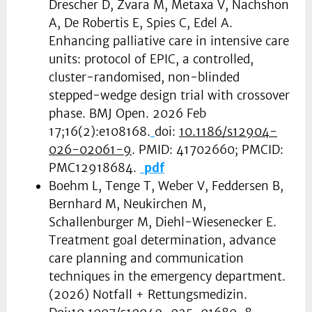
Drescher D, Zvara M, Metaxa V, Nachshon
A, De Robertis E, Spies C, Edel A.
Enhancing palliative care in intensive care
units: protocol of EPIC, a controlled,
cluster-randomised, non-blinded
stepped-wedge design trial with crossover
phase. BMJ Open. 2026 Feb
17;16(2):e108168.
doi:
10.1186/s12904-
026-02061-9
. PMID: 41702660; PMCID:
PMC12918684.
pdf
Boehm L, Tenge T, Weber V, Feddersen B,
Bernhard M, Neukirchen M,
Schallenburger M, Diehl-Wiesenecker E.
Treatment goal determination, advance
care planning and communication
techniques in the emergency department.
(2026) Notfall + Rettungsmedizin.