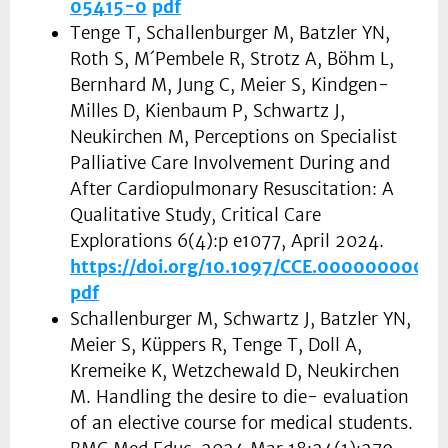
05415-0
pdf
Tenge T, Schallenburger M, Batzler YN,
Roth S, M´Pembele R, Strotz A, Böhm L,
Bernhard M, Jung C, Meier S, Kindgen-
Milles D, Kienbaum P, Schwartz J,
Neukirchen M, Perceptions on Specialist
Palliative Care Involvement During and
After Cardiopulmonary Resuscitation: A
Qualitative Study, Critical Care
Explorations 6(4):p e1077, April 2024.
https://doi.org/10.1097/CCE.0000000000
pdf
Schallenburger M, Schwartz J, Batzler YN,
Meier S, Küppers R, Tenge T, Doll A,
Kremeike K, Wetzchewald D, Neukirchen
M. Handling the desire to die- evaluation
of an elective course for medical students.