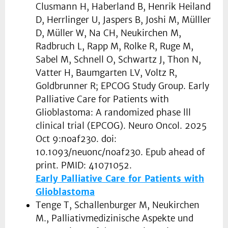
Clusmann H, Haberland B, Henrik Heiland
D, Herrlinger U, Jaspers B, Joshi M, Mülller
D, Müller W, Na CH, Neukirchen M,
Radbruch L, Rapp M, Rolke R, Ruge M,
Sabel M, Schnell O, Schwartz J, Thon N,
Vatter H, Baumgarten LV, Voltz R,
Goldbrunner R; EPCOG Study Group. Early
Palliative Care for Patients with
Glioblastoma: A randomized phase lll
clinical trial (EPCOG). Neuro Oncol. 2025
Oct 9:noaf230. doi:
10.1093/neuonc/noaf230. Epub ahead of
print. PMID: 41071052.
Early Palliative Care for Patients with
Glioblastoma
Tenge T, Schallenburger M, Neukirchen
M., Palliativmedizinische Aspekte und