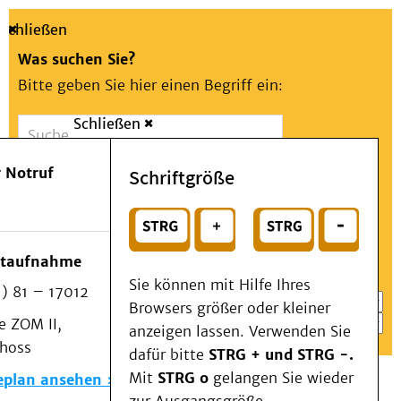
Schließen
Was suchen Sie?
Bitte geben Sie hier einen Begriff ein:
Schließen
Suche
Presse
Kontakt
Aa
Notfall
 Notruf
Schriftgröße
Menü
Suchen
Patienten & Besucher
oder
Kliniken/Institute/Zentren
Wählen Sie ein Thema für Ihren Schnelleinstieg
otaufnahme
Als Patient am UKD
Sie können mit Hilfe Ihres
) 81 – 17012
Beratung und Unterstützung
Browsers größer oder kleiner
 ZOM II,
Veranstaltungen
anzeigen lassen. Verwenden Sie
choss
Kommunikation im Medizinwesen (KIM)
dafür bitte
STRG + und STRG -.
Notfall
Mit
STRG o
gelangen Sie wieder
eplan ansehen
Forschung & Lehre