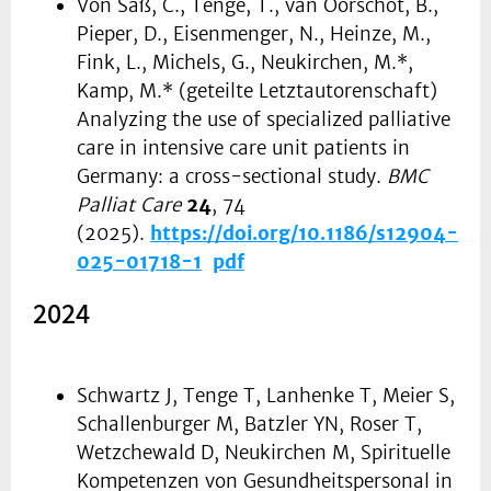
Von Saß, C., Tenge, T., van Oorschot, B.,
Pieper, D., Eisenmenger, N., Heinze, M.,
Fink, L., Michels, G., Neukirchen, M.*,
Kamp, M.* (geteilte Letztautorenschaft)
Analyzing the use of specialized palliative
care in intensive care unit patients in
Germany: a cross-sectional study.
BMC
Palliat Care
24
, 74
(2025).
https://doi.org/10.1186/s12904-
025-01718-1
pdf
2024
Schwartz J, Tenge T, Lanhenke T, Meier S,
Schallenburger M, Batzler YN, Roser T,
Wetzchewald D, Neukirchen M, Spirituelle
Kompetenzen von Gesundheitspersonal in