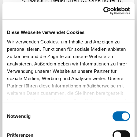
A, Nauck F, Neukirchen M, Olgemöller U,
Riegel R, Schallenburger M, Supady A,
Jöbges S. Behandlung und Begleitung von
Erwachsenen am Lebensende auf der
Intensivstation: Therapiemaßnahmen und
Diese Webseite verwendet Cookies
Begleitung am Lebensende : Eine
Wir verwenden Cookies, um Inhalte und Anzeigen zu
Handlungsempfehlung der Sektion Ethik
personalisieren, Funktionen für soziale Medien anbieten
der DIVI und der Deutschen Gesellschaft
zu können und die Zugriffe auf unsere Website zu
für Palliativmedizin [Treatment and
analysieren. Außerdem geben wir Informationen zu Ihrer
Verwendung unserer Website an unsere Partner für
support for adults at the end of life in
soziale Medien, Werbung und Analysen weiter. Unsere
intensive care. A recommendation by the
Partner führen diese Informationen möglicherweise mit
Ethics Section of DIVI and the German
weiteren Daten zusammen, die Sie ihnen bereitgestellt
Society for Palliative Medicine. : Part 2:
haben oder die sie im Rahmen Ihrer Nutzung der Dienste
Therapeutic measures and support at the
gesammelt haben.
Einwilligungsauswahl
end of life in intensive care]. Med Klin
Notwendig
Intensivmed Notfmed. 2025 Aug 29.
German. doi: 10.1007/s00063-025-
01330-4. Epub ahead of print. PMID:
Präferenzen