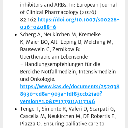
inhibitors and ARBs. In: European Journal
of Clinical Pharmacology (2026)
82:162
https://doi.org/10.1007/s00228-
026-04088-6
Scherg A, Neukirchen M, Kremeike
K, Maier BO, Alt-Epping B, Melching M,
Bausewein C, Zernikow B:
Übertherapie am Lebensende
- Handlungsempfehlungen für die
Bereiche Notfallmedizin, Intensivmedizin
und Onkologie.
https://www.kas.de/documents/252038/4
8930-cd8a-903a-fdf83ccb21a0?
version=1.0&t=1779114117146
Tenge T, Simonte R, Valeri D, Scarpati G,
Cascella M, Neukirchen M, DE Robertis E,
Piazza O. Ensuring palliative care to