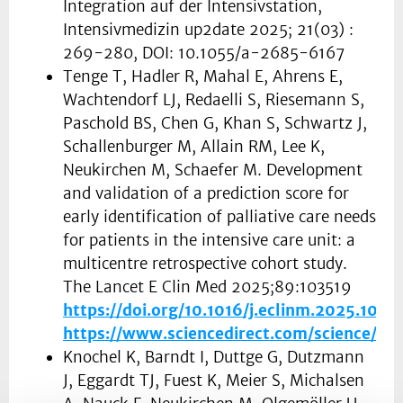
Integration auf der Intensivstation,
Intensivmedizin up2date 2025; 21(03) :
269-280, DOI: 10.1055/a-2685-6167
Tenge T, Hadler R, Mahal E, Ahrens E,
Wachtendorf LJ, Redaelli S, Riesemann S,
Paschold BS, Chen G, Khan S, Schwartz J,
Schallenburger M, Allain RM, Lee K,
Neukirchen M, Schaefer M. Development
and validation of a prediction score for
early identification of palliative care needs
for patients in the intensive care unit: a
multicentre retrospective cohort study.
The Lancet E Clin Med 2025;89:103519
https://doi.org/10.1016/j.eclinm.2025.1035
https://www.sciencedirect.com/science/ar
Knochel K, Barndt I, Duttge G, Dutzmann
J, Eggardt TJ, Fuest K, Meier S, Michalsen