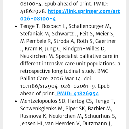
08100-4. Epub ahead of print. PMID:
41862928.
https://link.springer.com/artic
026-08100-4
Tenge T, Bosbach L, Schallenburger M,
Stefaniak M, Schwartz J, Feit S, Meier S,
M Pembele R, Stroda A, Roth S, Gaertner
J, Kram R, Jung C, Kindgen-Milles D,
Neukirchen M. Specialist palliative care in
different intensive care unit populations: a
retrospective longitudinal study. BMC
Palliat Care. 2026 Mar 14. doi:
10.1186/s12904-026-02061-9. Epub
ahead of print.
PMID: 41826954
.
Mentzelopoulos SD, Hartog CS, Tenge T,
Schwenkglenks M, Piper SK, Barbier M,
Rusinova K, Neukirchen M, Schüürhuis S,
Jensen HI, van Heerden V, Dutzmann J,