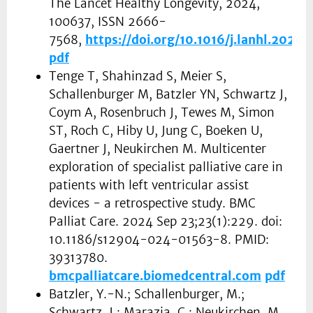
The Lancet Healthy Longevity, 2024,
100637, ISSN 2666-
7568,
https://doi.org/10.1016/j.lanhl.2024
pdf
Tenge T, Shahinzad S, Meier S,
Schallenburger M, Batzler YN, Schwartz J,
Coym A, Rosenbruch J, Tewes M, Simon
ST, Roch C, Hiby U, Jung C, Boeken U,
Gaertner J, Neukirchen M. Multicenter
exploration of specialist palliative care in
patients with left ventricular assist
devices - a retrospective study. BMC
Palliat Care. 2024 Sep 23;23(1):229. doi:
10.1186/s12904-024-01563-8. PMID:
39313780.
bmcpalliatcare.biomedcentral.com
pdf
Batzler, Y.-N.; Schallenburger, M.;
Schwartz, J.; Marazia, C.; Neukirchen, M.