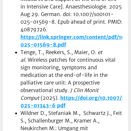
in Intensive Care]. Anaesthesiologie. 2025
Aug 29. German. doi: 10.1007/s00101-
025-01569-8. Epub ahead of print. PMID:
40879726.
https://link.springer.com/content/pdf/10.
025-01569-8.pdf
Tenge, T., Reekers, S., Maier, O.
et
al.
Wireless patches for continuous vital
sign monitoring, symptoms and
medication at the end-of-life in the
palliative care unit: A prospective
observational study.
J Clin Monit
Comput
(2025).
https://doi.org/10.1007/s1
025-01343-6
pdf
Wildner D., Stefaniak M., Schwartz J., Feit
S., Schallenburger M., Kramer A.,
Neukirchen M.: Umgang mit