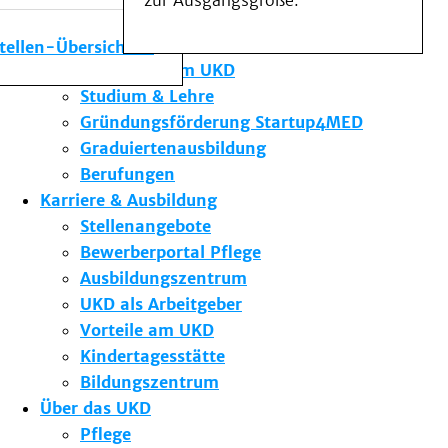
zur Ausgangsgröße.
Medizinische Fakultät
Die Institute des UKD
stellen-Übersicht
Forschung am UKD
Studium & Lehre
Gründungsförderung Startup4MED
Graduiertenausbildung
Berufungen
Karriere & Ausbildung
Stellenangebote
Bewerberportal Pflege
Ausbildungszentrum
UKD als Arbeitgeber
Vorteile am UKD
Kindertagesstätte
Bildungszentrum
Über das UKD
Pflege