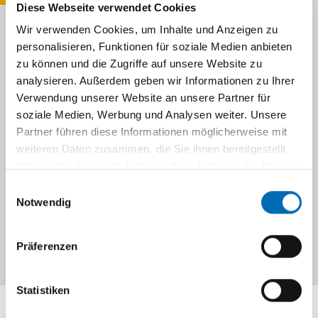
Diese Webseite verwendet Cookies
Wir verwenden Cookies, um Inhalte und Anzeigen zu
personalisieren, Funktionen für soziale Medien anbieten
Navigation
zu können und die Zugriffe auf unsere Website zu
analysieren. Außerdem geben wir Informationen zu Ihrer
Informationen zum Pankreaszentrum
Verwendung unserer Website an unsere Partner für
finden Sie auf den Seiten des <link
soziale Medien, Werbung und Analysen weiter. Unsere
patienten-besucher
Partner führen diese Informationen möglicherweise mit
klinikeninstitutezentren
weiteren Daten zusammen, die Sie ihnen bereitgestellt
haben oder die sie im Rahmen Ihrer Nutzung der Dienste
viszeralonkologisches-zentrum
gesammelt haben.
Einwilligungsauswahl
internal-link internal link in
Notwendig
current>Viszeralonkologischen
Zentrums.
Präferenzen
Statistiken