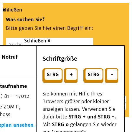
Schließen
Was suchen Sie?
Bitte geben Sie hier einen Begriff ein:
Schließen
Suche
Presse
Kontakt
Aa
Notfall
 Notruf
Schriftgröße
Menü
Suchen
Patienten & Besucher
oder
Kliniken/Institute/Zentren
Wählen Sie ein Thema für Ihren Schnelleinstieg
otaufnahme
Als Patient am UKD
Sie können mit Hilfe Ihres
) 81 – 17012
Beratung und Unterstützung
Browsers größer oder kleiner
 ZOM II,
Veranstaltungen
anzeigen lassen. Verwenden Sie
choss
Kommunikation im Medizinwesen (KIM)
dafür bitte
STRG + und STRG -.
Notfall
Mit
STRG o
gelangen Sie wieder
eplan ansehen
Forschung & Lehre