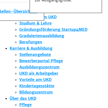
zur Ausgangsgröße.
Medizinische Fakultät
Die Institute des UKD
stellen-Übersicht
Forschung am UKD
Studium & Lehre
Gründungsförderung Startup4MED
Graduiertenausbildung
Berufungen
Karriere & Ausbildung
Stellenangebote
Bewerberportal Pflege
Ausbildungszentrum
UKD als Arbeitgeber
Vorteile am UKD
Kindertagesstätte
Bildungszentrum
Über das UKD
Pflege