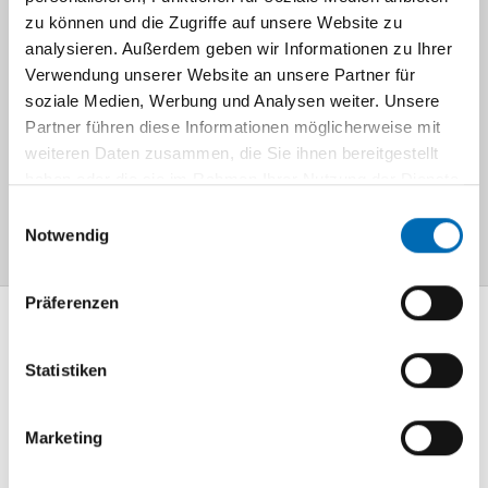
zu können und die Zugriffe auf unsere Website zu
analysieren. Außerdem geben wir Informationen zu Ihrer
Informationen zur Erstvorstellung
Verwendung unserer Website an unsere Partner für
soziale Medien, Werbung und Analysen weiter. Unsere
Hospitationsstelle ICW
Partner führen diese Informationen möglicherweise mit
weiteren Daten zusammen, die Sie ihnen bereitgestellt
haben oder die sie im Rahmen Ihrer Nutzung der Dienste
gesammelt haben.
Navigation
Einwilligungsauswahl
Notwendig
Präferenzen
Mediathek
Statistiken
Information und
Wissen
Marketing
Lageplan
So finden Sie