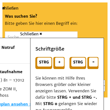
Schließen
Was suchen Sie?
Bitte geben Sie hier einen Begriff ein:
Schließen
Suche
Presse
Kontakt
Aa
Notfall
 Notruf
Schriftgröße
Menü
Suchen
Patienten & Besucher
oder
Kliniken/Institute/Zentren
Wählen Sie ein Thema für Ihren Schnelleinstieg
otaufnahme
Als Patient am UKD
Sie können mit Hilfe Ihres
) 81 – 17012
Beratung und Unterstützung
Browsers größer oder kleiner
 ZOM II,
Veranstaltungen
anzeigen lassen. Verwenden Sie
choss
Kommunikation im Medizinwesen (KIM)
dafür bitte
STRG + und STRG -.
Notfall
Mit
STRG o
gelangen Sie wieder
eplan ansehen
Forschung & Lehre