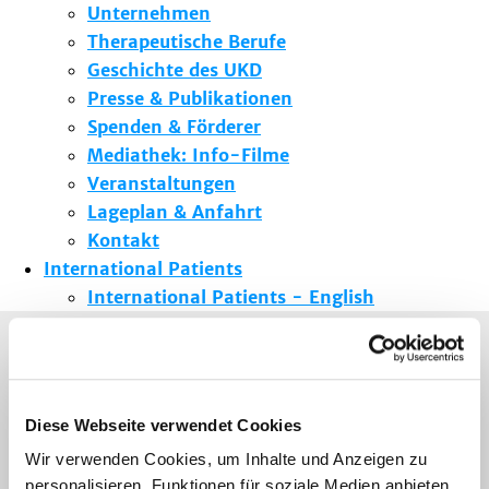
Unternehmen
Therapeutische Berufe
Geschichte des UKD
Presse & Publikationen
Spenden & Förderer
Mediathek: Info-Filme
Veranstaltungen
Lageplan & Anfahrt
Kontakt
International Patients
International Patients - English
Sie sind hier:
Startseite
>
Patienten & Besucher
>
Kliniken/Institute/Zentren
>
UniversitätsWundZentrum (UWZ)
>
Standard UWZ
Diese Webseite verwendet Cookies
Wir verwenden Cookies, um Inhalte und Anzeigen zu
Standard UWZ
personalisieren, Funktionen für soziale Medien anbieten