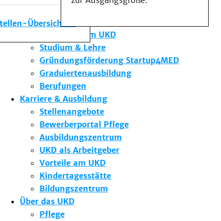
zur Ausgangsgröße.
Medizinische Fakultät
Die Institute des UKD
stellen-Übersicht
Forschung am UKD
Studium & Lehre
Gründungsförderung Startup4MED
Graduiertenausbildung
Berufungen
Karriere & Ausbildung
Stellenangebote
Bewerberportal Pflege
Ausbildungszentrum
UKD als Arbeitgeber
Vorteile am UKD
Kindertagesstätte
Bildungszentrum
Über das UKD
Pflege