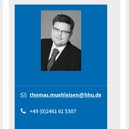
thomas.muehleisen@hhu.de
+49 (0)2461 61 5307