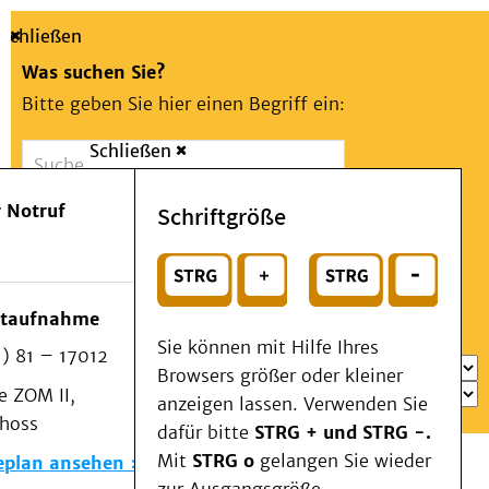
Schließen
Was suchen Sie?
Bitte geben Sie hier einen Begriff ein:
Schließen
Suche
Presse
Kontakt
Aa
Notfall
 Notruf
Schriftgröße
Menü
Suchen
Patienten & Besucher
oder
Kliniken/Institute/Zentren
Wählen Sie ein Thema für Ihren Schnelleinstieg
otaufnahme
Als Patient am UKD
Sie können mit Hilfe Ihres
) 81 – 17012
Beratung und Unterstützung
Browsers größer oder kleiner
 ZOM II,
Veranstaltungen
anzeigen lassen. Verwenden Sie
choss
Kommunikation im Medizinwesen (KIM)
dafür bitte
STRG + und STRG -.
Notfall
Mit
STRG o
gelangen Sie wieder
eplan ansehen
Forschung & Lehre